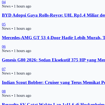
04
News
•
1 hours ago
BYD Adopsi Gaya Rolls-Royce: U8L Rp1,4 Miliar d
05
News
•
1 hours ago
Mercedes-AMG GT 53 4-Door Hadir Lebih Murah, T
06
News
•
1 hours ago
Genesis G80 2026: Sedan Eksekutif 375 HP yang Me
07
News
•
1 hours ago
Indian Scout Bobber: Cruiser yang Terus Memikat 
08
News
•
1 hours ago
Revuelto SV Catat Waktu Lap 1:41.6 di Hockenheim