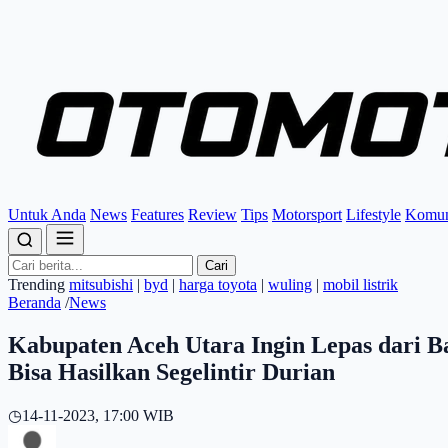
Untuk Anda
News
Features
Review
Tips
Motorsport
Lifestyle
Komun
Cari
Trending
mitsubishi
|
byd
|
harga toyota
|
wuling
|
mobil listrik
Beranda
/
News
Kabupaten Aceh Utara Ingin Lepas dari B
Bisa Hasilkan Segelintir Durian
◷
14-11-2023, 17:00 WIB