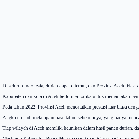
Di seluruh Indonesia, durian dapat ditemui, dan Provinsi Aceh tidak 
Kabupaten dan kota di Aceh berlomba-lomba untuk memanjakan penikm
Pada tahun 2022, Provinsi Aceh mencatatkan prestasi luar biasa deng
Angka ini jauh melampaui hasil tahun sebelumnya, yang hanya menca
Tiap wilayah di Aceh memiliki keunikan dalam hasil panen durian, dan
Meskipun Kabupaten Bener Meriah sering dianggap sebagai rajanya du