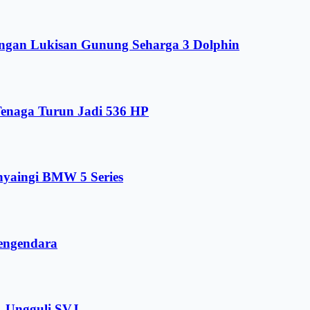
engan Lukisan Gunung Seharga 3 Dolphin
enaga Turun Jadi 536 HP
nyaingi BMW 5 Series
Pengendara
, Ungguli SVJ