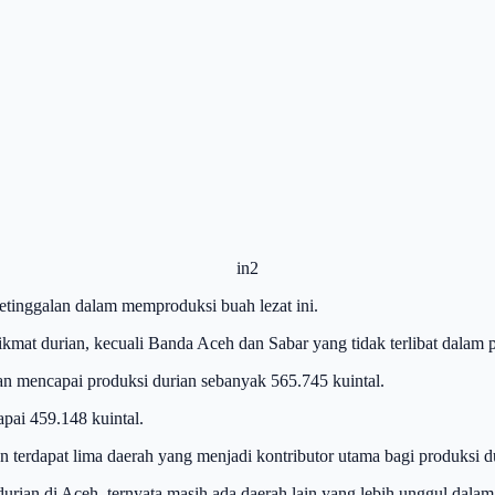
in2
ketinggalan dalam memproduksi buah lezat ini.
at durian, kecuali Banda Aceh dan Sabar yang tidak terlibat dalam pr
an mencapai produksi durian sebanyak 565.745 kuintal.
pai 459.148 kuintal.
 terdapat lima daerah yang menjadi kontributor utama bagi produksi dur
rian di Aceh, ternyata masih ada daerah lain yang lebih unggul dalam