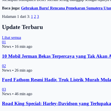
Baca juga:
Gebrakan Baru! Rencana Pemekaran Sumatera Utara 
Halaman 1 dari 3:
1
2
3
Update Terbaru
Lihat semua
01
News
•
16 min ago
10 Mobil Jerman Bekas Terpercaya yang Tak Akan A
02
News
•
26 min ago
Ford Fathom Resmi Hadir, Truk Listrik Murah Mul
03
News
•
46 min ago
Road King Special: Harley-Davidson yang Terlupak