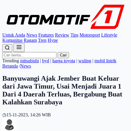
Untuk Anda
News
Features
Review
Tips
Motorsport
Lifestyle
Komunitas
Ragam
Tren
Hype
Cari
Trending
mitsubishi
|
byd
|
harga toyota
|
wuling
|
mobil listrik
Beranda
/
News
Banyuwangi Ajak Jember Buat Keluar
dari Jawa Timur, Usai Menjadi Juara 1
Dari 4 Daerah Terluas, Bergabung Buat
Kalahkan Surabaya
◷
15-11-2023, 14:26 WIB