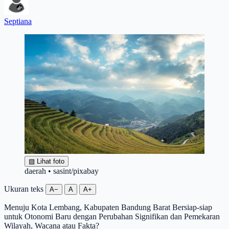
Septiana
▧
Lihat foto
daerah • sasint/pixabay
Ukuran teks
A−
A
A+
Menuju Kota Lembang, Kabupaten Bandung Barat Bersiap-siap
untuk Otonomi Baru dengan Perubahan Signifikan dan Pemekaran
Wilayah, Wacana atau Fakta?