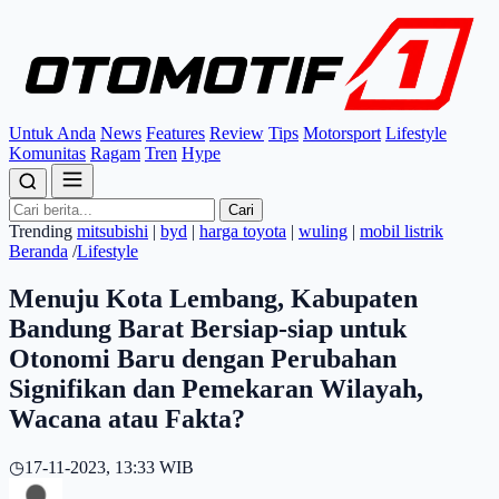
Untuk Anda
News
Features
Review
Tips
Motorsport
Lifestyle
Komunitas
Ragam
Tren
Hype
Cari
Trending
mitsubishi
|
byd
|
harga toyota
|
wuling
|
mobil listrik
Beranda
/
Lifestyle
Menuju Kota Lembang, Kabupaten
Bandung Barat Bersiap-siap untuk
Otonomi Baru dengan Perubahan
Signifikan dan Pemekaran Wilayah,
Wacana atau Fakta?
◷
17-11-2023, 13:33 WIB