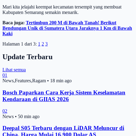
Mari kita jelajahi keempat kecamatan tersempit yang membuat
Kabupaten Semarang semakin menarik.
Baca juga:
Tertimbun 200 M di Bawah Tanah! Berikut
Bendungan Unik di Sumatera Utara Jaraknya 1 Km di Bawah
Kaki
Halaman 1 dari 3:
1
2
3
Update Terbaru
Lihat semua
01
News,Features,Ragam
•
18 min ago
Bosch Paparkan Cara Kerja Sistem Keselamatan
Kendaraan di GIIAS 2026
02
News
•
50 min ago
Deepal S05 Terbaru dengan LiDAR Meluncur di
China, Harga Mulai 16.900 Dolar AS