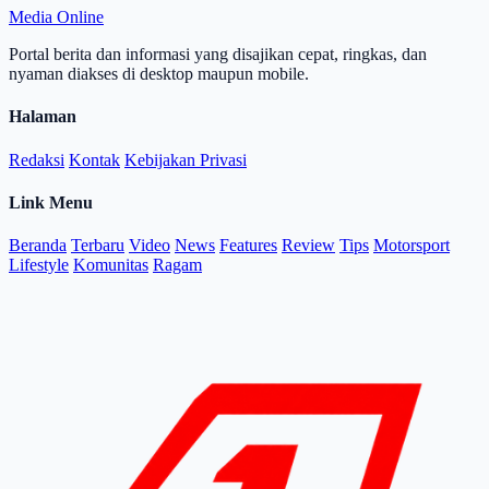
Media Online
Portal berita dan informasi yang disajikan cepat, ringkas, dan
nyaman diakses di desktop maupun mobile.
Halaman
Redaksi
Kontak
Kebijakan Privasi
Link Menu
Beranda
Terbaru
Video
News
Features
Review
Tips
Motorsport
Lifestyle
Komunitas
Ragam