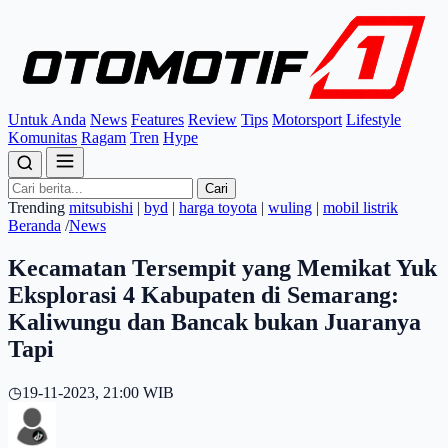
Untuk Anda
News
Features
Review
Tips
Motorsport
Lifestyle
Komunitas
Ragam
Tren
Hype
Cari
Trending
mitsubishi
|
byd
|
harga toyota
|
wuling
|
mobil listrik
Beranda
/
News
Kecamatan Tersempit yang Memikat Yuk
Eksplorasi 4 Kabupaten di Semarang:
Kaliwungu dan Bancak bukan Juaranya
Tapi
◷
19-11-2023, 21:00 WIB