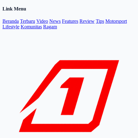
Link Menu
Beranda
Terbaru
Video
News
Features
Review
Tips
Motorsport
Lifestyle
Komunitas
Ragam