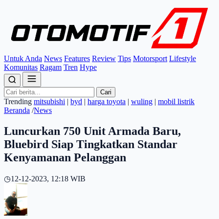
Untuk Anda
News
Features
Review
Tips
Motorsport
Lifestyle
Komunitas
Ragam
Tren
Hype
Cari
Trending
mitsubishi
|
byd
|
harga toyota
|
wuling
|
mobil listrik
Beranda
/
News
Luncurkan 750 Unit Armada Baru,
Bluebird Siap Tingkatkan Standar
Kenyamanan Pelanggan
◷
12-12-2023, 12:18 WIB