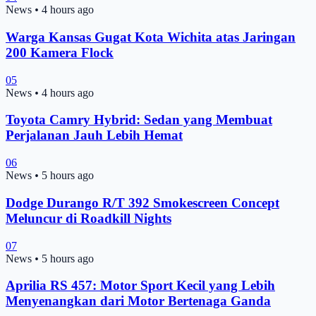
News
•
4 hours ago
Warga Kansas Gugat Kota Wichita atas Jaringan
200 Kamera Flock
05
News
•
4 hours ago
Toyota Camry Hybrid: Sedan yang Membuat
Perjalanan Jauh Lebih Hemat
06
News
•
5 hours ago
Dodge Durango R/T 392 Smokescreen Concept
Meluncur di Roadkill Nights
07
News
•
5 hours ago
Aprilia RS 457: Motor Sport Kecil yang Lebih
Menyenangkan dari Motor Bertenaga Ganda