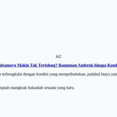
in2
 Indramayu Makin Tak Tertolong? Bangunan Ambruk hingga Kond
bengkalai dengan kondisi yang memprihatinkan, padahal biaya yang d
 rupiah mangkrak bukanlah sesuatu yang baru.