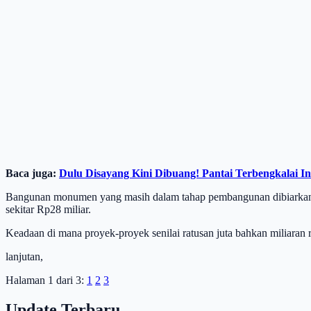
Baca juga:
Dulu Disayang Kini Dibuang! Pantai Terbengkalai
Bangunan monumen yang masih dalam tahap pembangunan dibiarkan ter
sekitar Rp28 miliar.
Keadaan di mana proyek-proyek senilai ratusan juta bahkan miliaran
lanjutan,
Halaman 1 dari 3:
1
2
3
Update Terbaru