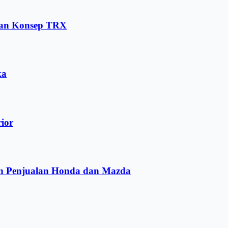
dan Konsep TRX
ka
rior
an Penjualan Honda dan Mazda