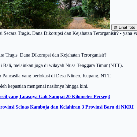
▧
Lihat foto
ecara Tragis, Dana Dikorupsi dan Kejahatan Terorganisir? • yana-v
Tragis, Dana Dikorupsi dan Kejahatan Terorganisir?
 Bali, melainkan juga di wilayah Nusa Tenggara Timur (NTT).
Pancasila yang berlokasi di Desa Nitneo, Kupang, NTT.
leh kepastian mengenai nasibnya hingga kini.
cil yang Luasnya Gak Sampai 20 Kilometer Persegi!
ovinsi Seluas Kamboja dan Kelahiran 3 Provinsi Baru di NKRI