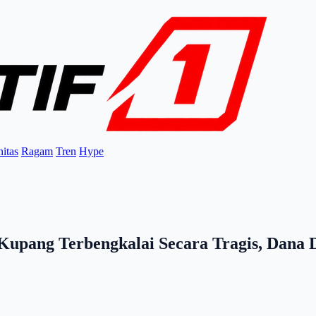
itas
Ragam
Tren
Hype
pang Terbengkalai Secara Tragis, Dana Di