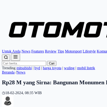
Untuk Anda
News
Features
Review
Tips
Motorsport
Lifestyle
Komun
Cari
Trending
mitsubishi
|
byd
|
harga toyota
|
wuling
|
mobil listrik
Beranda
/
News
Rp28 M yang Sirna: Bangunan Monumen Ku
◷
18-02-2024, 08:35 WIB