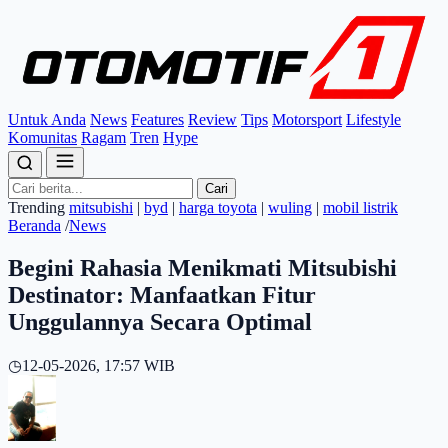
Untuk Anda
News
Features
Review
Tips
Motorsport
Lifestyle
Komunitas
Ragam
Tren
Hype
Cari
Trending
mitsubishi
|
byd
|
harga toyota
|
wuling
|
mobil listrik
Beranda
/
News
Begini Rahasia Menikmati Mitsubishi
Destinator: Manfaatkan Fitur
Unggulannya Secara Optimal
◷
12-05-2026, 17:57 WIB