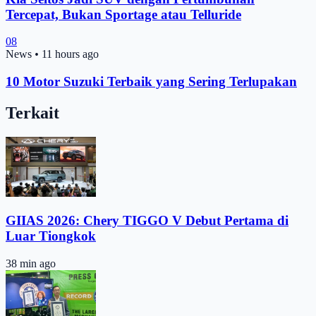
Tercepat, Bukan Sportage atau Telluride
08
News
•
11 hours ago
10 Motor Suzuki Terbaik yang Sering Terlupakan
Terkait
GIIAS 2026: Chery TIGGO V Debut Pertama di
Luar Tiongkok
38 min ago