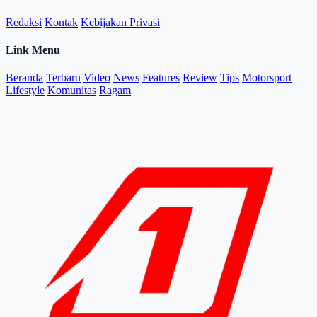
Redaksi
Kontak
Kebijakan Privasi
Link Menu
Beranda
Terbaru
Video
News
Features
Review
Tips
Motorsport
Lifestyle
Komunitas
Ragam