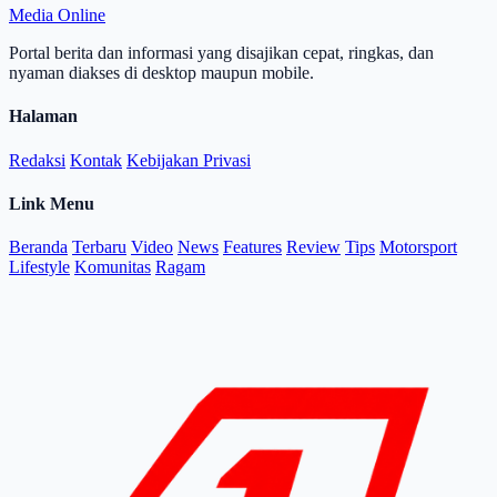
Media Online
Portal berita dan informasi yang disajikan cepat, ringkas, dan
nyaman diakses di desktop maupun mobile.
Halaman
Redaksi
Kontak
Kebijakan Privasi
Link Menu
Beranda
Terbaru
Video
News
Features
Review
Tips
Motorsport
Lifestyle
Komunitas
Ragam