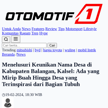
Untuk Anda
News
Features
Review
Tips
Motorsport
Lifestyle
Komunitas
Ragam
Tren
Hype
Cari
Trending
mitsubishi
|
byd
|
harga toyota
|
wuling
|
mobil listrik
Beranda
/
News
Menelusuri Keunikan Nama Desa di
Kabupaten Balangan, Kalsel: Ada yang
Mirip Buah Hingga Desa yang
Terinspirasi dari Bagian Tubuh
◷
19-02-2024, 18:30 WIB