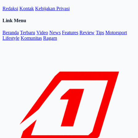
Redaksi
Kontak
Kebijakan Privasi
Link Menu
Beranda
Terbaru
Video
News
Features
Review
Tips
Motorsport
Lifestyle
Komunitas
Ragam