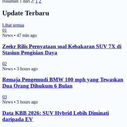
Halaman 1 dari 2:
1
2
Update Terbaru
Lihat semua
01
News
•
47 min ago
Zeekr Rilis Pernyataan soal Kebakaran SUV 7X di
Stasiun Pengisian Daya
02
News
•
3 hours ago
Remaja Pengemudi BMW 100 mph yang Tewaskan
Dua Orang Dihukum 6 Bulan
03
News
•
5 hours ago
Data KBB 2026: SUV Hybrid Lebih Diminati
daripada EV