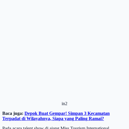
in2
Baca juga:
Depok Buat Gempar! Simpan 3 Kecamatan
Terpadat di Wilayahnya, Siapa yang Paling Ramai?
Pada acara talent show di ajang Miss Tourism International