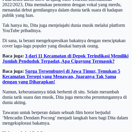
2022/2023, Dita memukau penonton dengan vokal yang merdu,
menandai debut gemilangnya dalam dunia tarik suara di hadapan
publik yang luas.
Tak hanya itu, Dita juga menjelajahi dunia musik melalui platform
YouTube pribadinya.
Di sana, ia berani mengekspresikan bakatnya dengan menciptakan
cover lagu-lagu populer yang disukai banyak orang.
Baca juga:
3 dari 11 Kecamatan di Depok Terindikasi Memiliki
Jumlah Penduduk Terpadat, Apa Cipayung Termasuk?
Baca juga:
Surga Tersembunyi di Jawa Timur, Temukan 5
Kecamatan Tersepi yang Menawan, Juaranya Tak Sama
dengan yang Diharapkan!
Namun, keberaniannya tidak berhenti di situ. Selain merambah
dunia tarik suara dan musik, Dita juga mencoba peruntungannya di
dunia akting.
Tawaran untuk berperan dalam sebuah film horor berjudul
‘Mencadin Dendam Pocong’ menjadi langkah baru bagi Dita dalam
mengeksplorasi bakatnya.