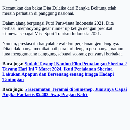
Kecantikan dan bakat Dita Zulaika dari Bangka Belitung telah
meraih perhatian di panggung nasional.
Dalam ajang bergengsi Putri Pariwisata Indonesia 2021, Dita
berhasil memboyong gelar runner up ketiga dengan predikat
istimewa sebagai Miss Sport Tourism Indonesia 2021.
Namun, prestasi itu hanyalah awal dari perjalanan gemilangnya.
Dita tidak hanya memikat hati para juri dengan pesonanya, namun
juga mengguncang panggung sebagai seorang penyanyi berbakat.
Baca juga:
Sudah Tayang! Nonton Film Petualangan Sherina 2
Tayang Hari Ini 7 Maret 2024, Ikuti Perjalanan Sherina
Lakukan Apapun dan Bersenang-senang hingga Hadapi
Tantangan
Baca juga:
5 Kecamatan Teramai di Sumenep, Juaranya Capai
Angka Fantastis 85.483 Jiwa, Pragan Kah?