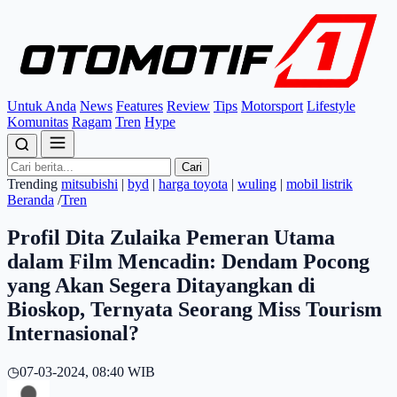
Untuk Anda
News
Features
Review
Tips
Motorsport
Lifestyle
Komunitas
Ragam
Tren
Hype
Cari
Trending
mitsubishi
|
byd
|
harga toyota
|
wuling
|
mobil listrik
Beranda
/
Tren
Profil Dita Zulaika Pemeran Utama
dalam Film Mencadin: Dendam Pocong
yang Akan Segera Ditayangkan di
Bioskop, Ternyata Seorang Miss Tourism
Internasional?
◷
07-03-2024, 08:40 WIB