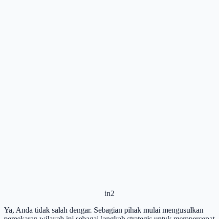
in2
Ya, Anda tidak salah dengar. Sebagian pihak mulai mengusulkan
pemekaran wilayah ini sebagai langkah strategis untuk mempercepat