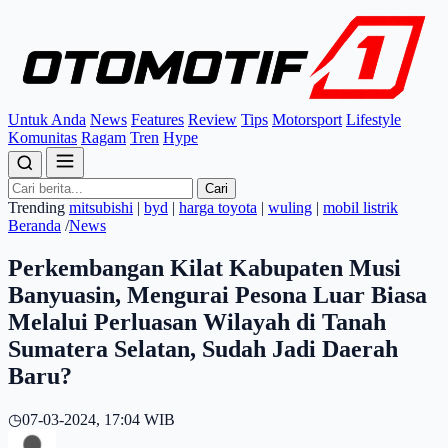
Untuk Anda
News
Features
Review
Tips
Motorsport
Lifestyle
Komunitas
Ragam
Tren
Hype
Cari
Trending
mitsubishi
|
byd
|
harga toyota
|
wuling
|
mobil listrik
Beranda
/
News
Perkembangan Kilat Kabupaten Musi
Banyuasin, Mengurai Pesona Luar Biasa
Melalui Perluasan Wilayah di Tanah
Sumatera Selatan, Sudah Jadi Daerah
Baru?
◷
07-03-2024, 17:04 WIB