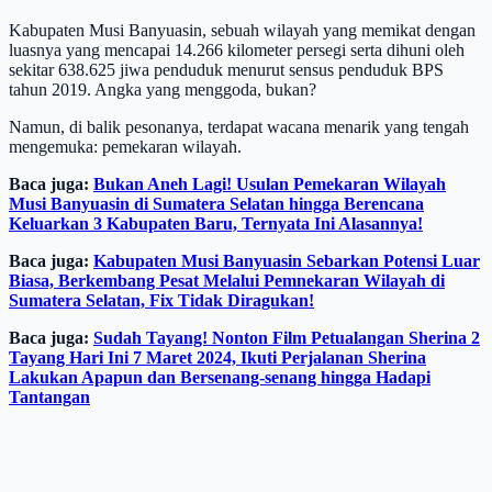
Kabupaten Musi Banyuasin, sebuah wilayah yang memikat dengan
luasnya yang mencapai 14.266 kilometer persegi serta dihuni oleh
sekitar 638.625 jiwa penduduk menurut sensus penduduk BPS
tahun 2019. Angka yang menggoda, bukan?
Namun, di balik pesonanya, terdapat wacana menarik yang tengah
mengemuka: pemekaran wilayah.
Baca juga:
Bukan Aneh Lagi! Usulan Pemekaran Wilayah
Musi Banyuasin di Sumatera Selatan hingga Berencana
Keluarkan 3 Kabupaten Baru, Ternyata Ini Alasannya!
Baca juga:
Kabupaten Musi Banyuasin Sebarkan Potensi Luar
Biasa, Berkembang Pesat Melalui Pemnekaran Wilayah di
Sumatera Selatan, Fix Tidak Diragukan!
Baca juga:
Sudah Tayang! Nonton Film Petualangan Sherina 2
Tayang Hari Ini 7 Maret 2024, Ikuti Perjalanan Sherina
Lakukan Apapun dan Bersenang-senang hingga Hadapi
Tantangan