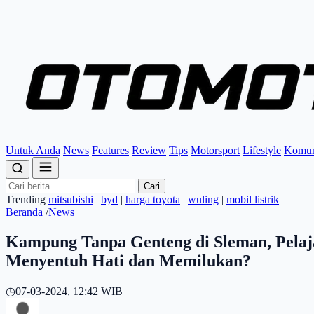
Untuk Anda
News
Features
Review
Tips
Motorsport
Lifestyle
Komun
Cari
Trending
mitsubishi
|
byd
|
harga toyota
|
wuling
|
mobil listrik
Beranda
/
News
Kampung Tanpa Genteng di Sleman, Pelaj
Menyentuh Hati dan Memilukan?
◷
07-03-2024, 12:42 WIB