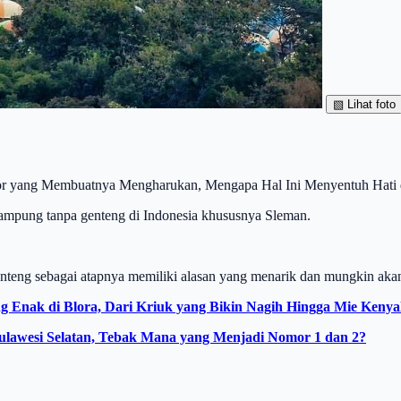
▧
Lihat foto
ktor yang Membuatnya Mengharukan, Mengapa Hal Ini Menyentuh Hati
 kampung tanpa genteng di Indonesia khususnya Sleman.
eng sebagai atapnya memiliki alasan yang menarik dan mungkin akan
Enak di Blora, Dari Kriuk yang Bikin Nagih Hingga Mie Kenyal 
ulawesi Selatan, Tebak Mana yang Menjadi Nomor 1 dan 2?