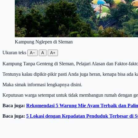
Kampung Nglepen di Sleman
Ukuran teks
A−
A
A+
Kampung Tanpa Genteng di Sleman, Pelajari Alasan dan Faktor-fa
Tentunya kalau dipikir-pikir pasti Anda juga heran, kenapa bisa ada
Maka simak informasi lengkapnya disini.
Keputusan warga setempat untuk tidak membangun rumah dengan gent
Baca juga:
Rekomendasi 5 Warung Mie Ayam Terbaik dan Paling 
Baca juga:
5 Lokasi dengan Kepadatan Penduduk Terbesar di S