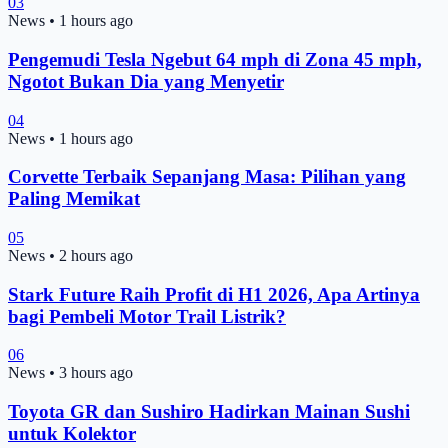
03
News
•
1 hours ago
Pengemudi Tesla Ngebut 64 mph di Zona 45 mph,
Ngotot Bukan Dia yang Menyetir
04
News
•
1 hours ago
Corvette Terbaik Sepanjang Masa: Pilihan yang
Paling Memikat
05
News
•
2 hours ago
Stark Future Raih Profit di H1 2026, Apa Artinya
bagi Pembeli Motor Trail Listrik?
06
News
•
3 hours ago
Toyota GR dan Sushiro Hadirkan Mainan Sushi
untuk Kolektor