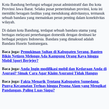
Kota Bandung berfungsi sebagai pusat administratif dan ibu kota
Provinsi Jawa Barat. Selaku pusat pemerintahan provinsi, kota ini
memiliki beragam fasilitas yang mendukung aktivitasnya, termasuk
sebuah bandara yang memainkan peran penting dalam konektivitas
wilayah.
Di dalam kota Bandung, terdapat sebuah bandara utama yang
bertugas melayani penerbangan domestik dengan destinasi ke
berbagai penjuru Indonesia. Bandara yang dimaksud adalah
Bandara Husein Sastranegara.
Baca juga:
Pemukiman Sultan di Kabupaten Serang, Banten
Bikin Netizen Melongo Ada Kampung Orang Kaya hingga
Mobil Sport Berjejer?
Baca juga:
Anda Ingin modifikasi mobil dan Kedaraan Anda di
Asurasi? Simak Cara Agar Klaim Asuransi Tidak Hangus
Baca juga:
Fakta Menarik Tentang Kabupaten Sumedang,
Punya Kecamatan Terluas hingga Pesona Alam yang Mengikat
Pandangan, Paling Luas Siapa?