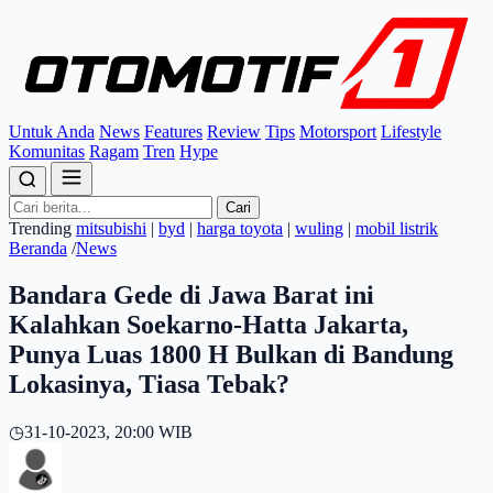
Untuk Anda
News
Features
Review
Tips
Motorsport
Lifestyle
Komunitas
Ragam
Tren
Hype
Cari
Trending
mitsubishi
|
byd
|
harga toyota
|
wuling
|
mobil listrik
Beranda
/
News
Bandara Gede di Jawa Barat ini
Kalahkan Soekarno-Hatta Jakarta,
Punya Luas 1800 H Bulkan di Bandung
Lokasinya, Tiasa Tebak?
◷
31-10-2023, 20:00 WIB