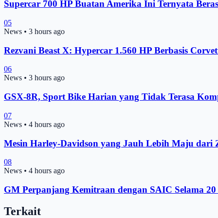
Supercar 700 HP Buatan Amerika Ini Ternyata Bera
05
News
•
3 hours ago
Rezvani Beast X: Hypercar 1.560 HP Berbasis Corvet
06
News
•
3 hours ago
GSX-8R, Sport Bike Harian yang Tidak Terasa Ko
07
News
•
4 hours ago
Mesin Harley-Davidson yang Jauh Lebih Maju dar
08
News
•
4 hours ago
GM Perpanjang Kemitraan dengan SAIC Selama 20 
Terkait