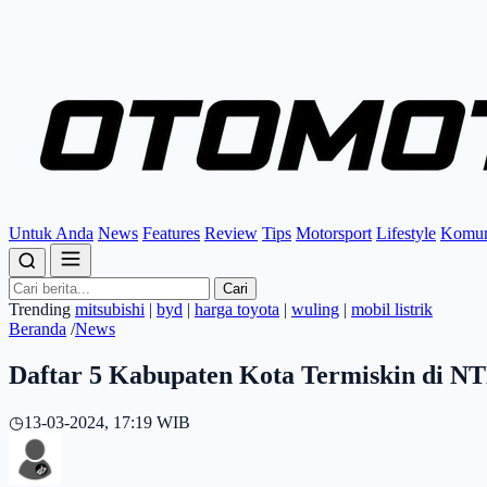
Untuk Anda
News
Features
Review
Tips
Motorsport
Lifestyle
Komun
Cari
Trending
mitsubishi
|
byd
|
harga toyota
|
wuling
|
mobil listrik
Beranda
/
News
Daftar 5 Kabupaten Kota Termiskin di 
◷
13-03-2024, 17:19 WIB