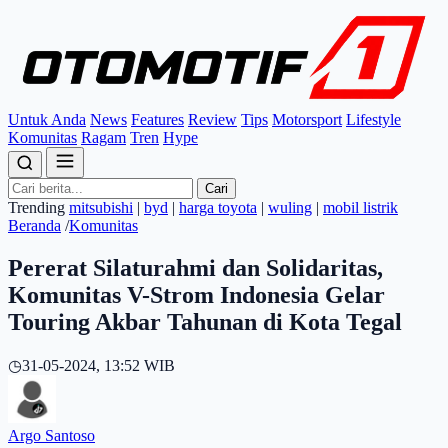
Untuk Anda
News
Features
Review
Tips
Motorsport
Lifestyle
Komunitas
Ragam
Tren
Hype
Cari
Trending
mitsubishi
|
byd
|
harga toyota
|
wuling
|
mobil listrik
Beranda
/
Komunitas
Pererat Silaturahmi dan Solidaritas,
Komunitas V-Strom Indonesia Gelar
Touring Akbar Tahunan di Kota Tegal
◷
31-05-2024, 13:52 WIB
Argo Santoso