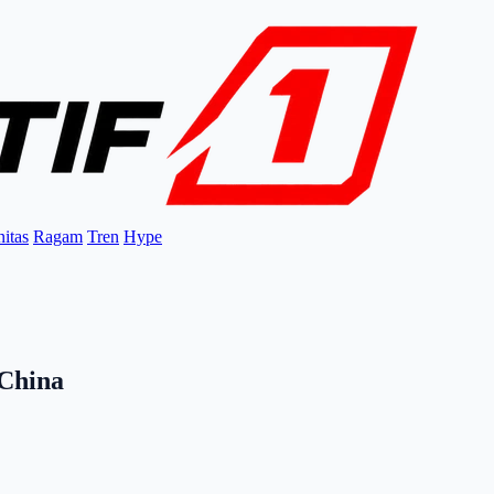
itas
Ragam
Tren
Hype
China