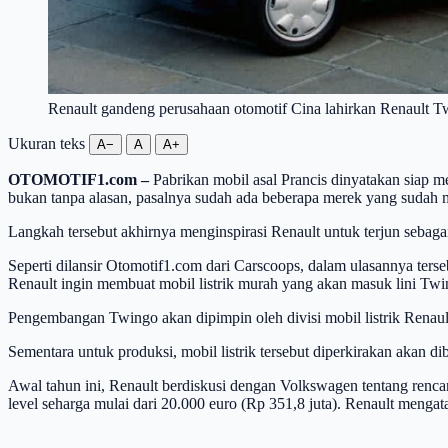
Renault gandeng perusahaan otomotif Cina lahirkan Renault Tw
Ukuran teks
A−
A
A+
OTOMOTIF1.com –
Pabrikan mobil asal Prancis dinyatakan siap
bukan tanpa alasan, pasalnya sudah ada beberapa merek yang sudah 
Langkah tersebut akhirnya menginspirasi Renault untuk terjun sebag
Seperti dilansir Otomotif1.com dari Carscoops, dalam ulasannya te
Renault ingin membuat mobil listrik murah yang akan masuk lini Twi
Pengembangan Twingo akan dipimpin oleh divisi mobil listrik Renau
Sementara untuk produksi, mobil listrik tersebut diperkirakan akan d
Awal tahun ini, Renault berdiskusi dengan Volkswagen tentang renc
level seharga mulai dari 20.000 euro (Rp 351,8 juta). Renault meng