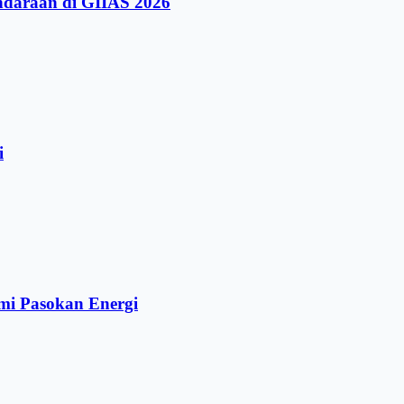
ndaraan di GIIAS 2026
i
mi Pasokan Energi