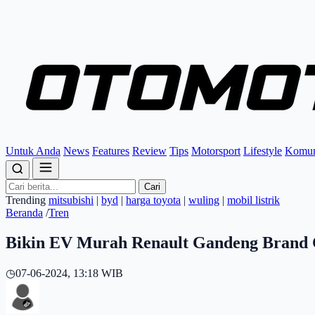
Untuk Anda
News
Features
Review
Tips
Motorsport
Lifestyle
Komun
Cari
Trending
mitsubishi
|
byd
|
harga toyota
|
wuling
|
mobil listrik
Beranda
/
Tren
Bikin EV Murah Renault Gandeng Brand 
◷
07-06-2024, 13:18 WIB