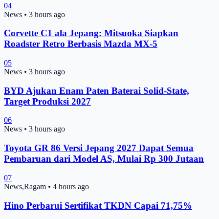
04
News
•
3 hours ago
Corvette C1 ala Jepang: Mitsuoka Siapkan
Roadster Retro Berbasis Mazda MX-5
05
News
•
3 hours ago
BYD Ajukan Enam Paten Baterai Solid-State,
Target Produksi 2027
06
News
•
3 hours ago
Toyota GR 86 Versi Jepang 2027 Dapat Semua
Pembaruan dari Model AS, Mulai Rp 300 Jutaan
07
News,Ragam
•
4 hours ago
Hino Perbarui Sertifikat TKDN Capai 71,75%