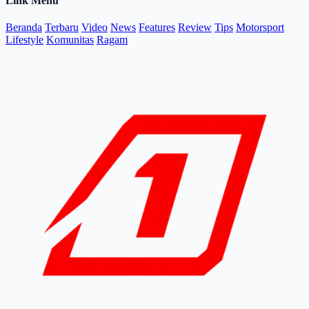
Link Menu
Beranda
Terbaru
Video
News
Features
Review
Tips
Motorsport
Lifestyle
Komunitas
Ragam