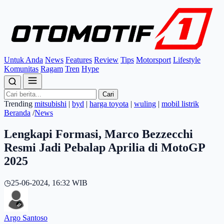
Untuk Anda
News
Features
Review
Tips
Motorsport
Lifestyle
Komunitas
Ragam
Tren
Hype
Cari
Trending
mitsubishi
|
byd
|
harga toyota
|
wuling
|
mobil listrik
Beranda
/
News
Lengkapi Formasi, Marco Bezzecchi
Resmi Jadi Pebalap Aprilia di MotoGP
2025
◷
25-06-2024, 16:32 WIB
Argo Santoso