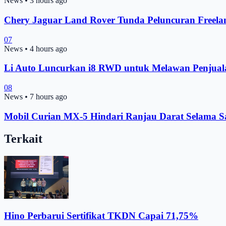
News
•
3 hours ago
Chery Jaguar Land Rover Tunda Peluncuran Freela
07
News
•
4 hours ago
Li Auto Luncurkan i8 RWD untuk Melawan Penjual
08
News
•
7 hours ago
Mobil Curian MX-5 Hindari Ranjau Darat Selama S
Terkait
Hino Perbarui Sertifikat TKDN Capai 71,75%