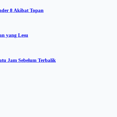
nder 8 Akibat Topan
an yang Lesu
atu Jam Sebelum Terbalik