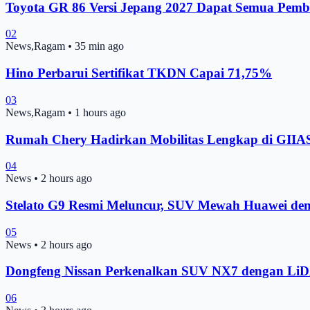
Toyota GR 86 Versi Jepang 2027 Dapat Semua Pemb
02
News,Ragam
•
35 min ago
Hino Perbarui Sertifikat TKDN Capai 71,75%
03
News,Ragam
•
1 hours ago
Rumah Chery Hadirkan Mobilitas Lengkap di GIIA
04
News
•
2 hours ago
Stelato G9 Resmi Meluncur, SUV Mewah Huawei de
05
News
•
2 hours ago
Dongfeng Nissan Perkenalkan SUV NX7 dengan Li
06