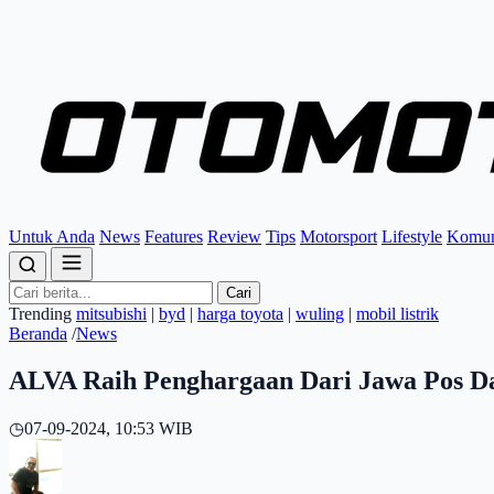
Untuk Anda
News
Features
Review
Tips
Motorsport
Lifestyle
Komun
Cari
Trending
mitsubishi
|
byd
|
harga toyota
|
wuling
|
mobil listrik
Beranda
/
News
ALVA Raih Penghargaan Dari Jawa Pos Dal
◷
07-09-2024, 10:53 WIB