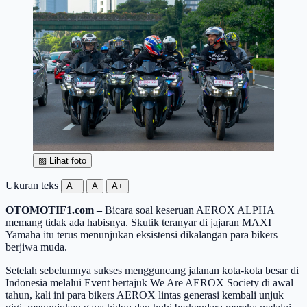
▧
Lihat foto
Ukuran teks
A−
A
A+
OTOMOTIF1.
com
–
Bicara soal keseruan AEROX ALPHA
memang tidak ada habisnya.
Skutik
teranyar di
jajaran MAXI
Yamaha itu terus
menunjukan
eksistensi
dikalangan
para
bikers
berjiwa muda.
Setelah sebelumnya sukses mengguncang jalanan kota-kota besar di
Indonesia melalui Event
bertajuk We Are AEROX
Society
di awal
tahun, kali ini para
bikers
AEROX lintas generasi
kembali unjuk