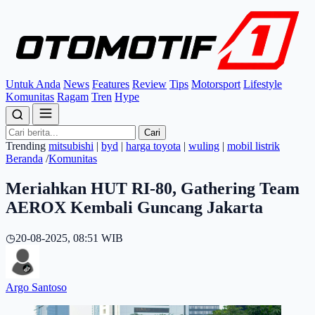
Untuk Anda
News
Features
Review
Tips
Motorsport
Lifestyle
Komunitas
Ragam
Tren
Hype
Cari
Trending
mitsubishi
|
byd
|
harga toyota
|
wuling
|
mobil listrik
Beranda
/
Komunitas
Meriahkan HUT RI-80, Gathering Team
AEROX Kembali Guncang Jakarta
◷
20-08-2025, 08:51 WIB
Argo Santoso