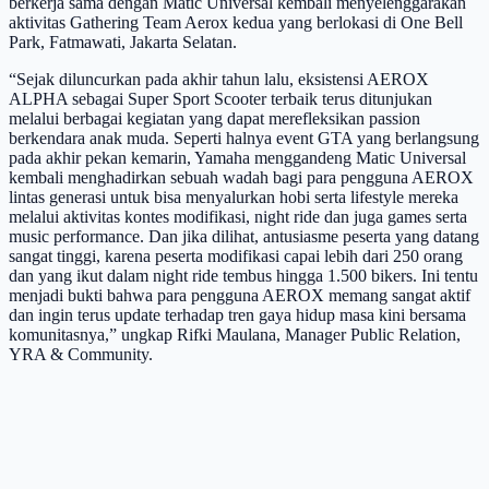
berkerja
sama dengan
Matic
Universal
kembali menyelenggarakan
aktivitas
Gathering
Team
Aerox
kedua yang berlokasi di One Bell
Park, Fatmawati, Jakarta Selatan.
“Sejak diluncurkan pada akhir tahun lalu, eksistensi AEROX
ALPHA sebagai Super Sport
Scooter
terbaik terus
ditunjukan
melalui berbagai kegiatan yang dapat merefleksikan
passion
berkendara anak muda. Seperti halnya
event
GTA yang berlangsung
pada akhir pekan kemarin,
Yamaha menggandeng
Matic
Universal
kembali menghadirkan sebuah wadah bagi para
pengguna AEROX
lintas generasi untuk bisa menyalurkan hobi serta
lifestyle
mereka
melalui
aktivitas kontes modifikasi,
night
ride
dan juga
games
serta
music
performance
. Dan jika dilihat,
antusiasme peserta yang datang
sangat tinggi, karena peserta modifikasi capai lebih dari 250
orang
dan yang ikut dalam
night
ride
tembus hingga 1.500
bikers
. Ini tentu
menjadi bukti bahwa
para pengguna AEROX memang sangat aktif
dan ingin terus
update
terhadap tren gaya hidup
masa kini bersama
komunitasnya,” ungkap Rifki Maulana,
Manager
Public
Relation
,
YRA &
Community
.