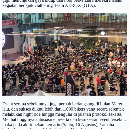
gigi,
menunjukan
gaya hidup dan hobi berkendara mereka melalui
kegiatan
bertajuk
Gathering
Team AEROX (GTA).
Event serupa sebelumnya juga pernah berlangsung di bulan Maret
lalu, dan sukses diikuti lebih
dari 1.000
bikers
yang secara serentak
melakukan
night
ride
hingga mengular di jalanan
protokol Jakarta.
Melihat tingginya antusiasme peserta dan kesuksesan
event
tersebut,
maka
pada akhir pekan kemarin (Sabtu, 16 Agustus), Yamaha