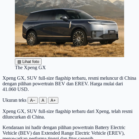
▧
Lihat foto
The Xpeng GX
Xpeng GX, SUV full-size flagship terbaru, resmi meluncur di China
dengan pilihan powertrain BEV dan EREV. Harga mulai dari
41.060 USD.
Ukuran teks
A−
A
A+
Xpeng GX, SUV full-size flagship terbaru dari Xpeng, telah resmi
diluncurkan di China.
Kendaraan ini hadir dengan pilihan powertrain Battery Electric
Vehicle (BEV) dan Extended Range Electric Vehicle (EREV),
menawarkan performa tinggi dan fitur canggih.