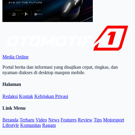
Media Online
Portal berita dan informasi yang disajikan cepat, ringkas, dan
nyaman diakses di desktop maupun mobile.
Halaman
Redaksi
Kontak
Kebijakan Privasi
Link Menu
Beranda
Terbaru
Video
News
Features
Review
Tips
Motorsport
Lifestyle
Komunitas
Ragam