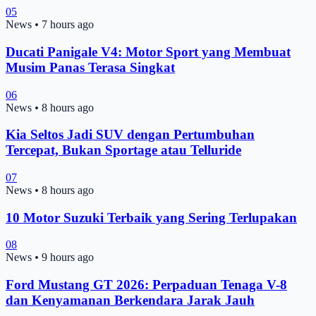
05
News
•
7 hours ago
Ducati Panigale V4: Motor Sport yang Membuat
Musim Panas Terasa Singkat
06
News
•
8 hours ago
Kia Seltos Jadi SUV dengan Pertumbuhan
Tercepat, Bukan Sportage atau Telluride
07
News
•
8 hours ago
10 Motor Suzuki Terbaik yang Sering Terlupakan
08
News
•
9 hours ago
Ford Mustang GT 2026: Perpaduan Tenaga V-8
dan Kenyamanan Berkendara Jarak Jauh