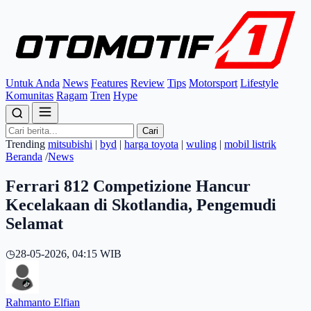
Untuk Anda
News
Features
Review
Tips
Motorsport
Lifestyle
Komunitas
Ragam
Tren
Hype
Cari
Trending
mitsubishi
|
byd
|
harga toyota
|
wuling
|
mobil listrik
Beranda
/
News
Ferrari 812 Competizione Hancur
Kecelakaan di Skotlandia, Pengemudi
Selamat
◷
28-05-2026, 04:15 WIB
Rahmanto Elfian