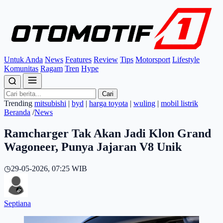
Untuk Anda
News
Features
Review
Tips
Motorsport
Lifestyle
Komunitas
Ragam
Tren
Hype
Cari
Trending
mitsubishi
|
byd
|
harga toyota
|
wuling
|
mobil listrik
Beranda
/
News
Ramcharger Tak Akan Jadi Klon Grand
Wagoneer, Punya Jajaran V8 Unik
◷
29-05-2026, 07:25 WIB
Septiana