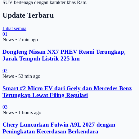
SUV bertenaga dengan karakter khas Ram.
Update Terbaru
Lihat semua
01
News
•
2 min ago
Dongfeng Nissan NX7 PHEV Resmi Terungkap,
Jarak Tempuh Listrik 225 km
02
News
•
52 min ago
Smart #2 Micro EV dari Geely dan Mercedes-Benz
Terungkap Lewat Filing Regulasi
03
News
•
1 hours ago
Chery Luncurkan Fulwin A9L 2027 dengan
Peningkatan Kecerdasan Berkendara