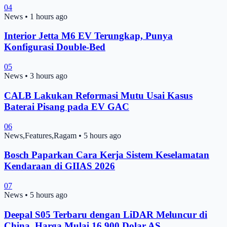
04
News
•
1 hours ago
Interior Jetta M6 EV Terungkap, Punya
Konfigurasi Double-Bed
05
News
•
3 hours ago
CALB Lakukan Reformasi Mutu Usai Kasus
Baterai Pisang pada EV GAC
06
News,Features,Ragam
•
5 hours ago
Bosch Paparkan Cara Kerja Sistem Keselamatan
Kendaraan di GIIAS 2026
07
News
•
5 hours ago
Deepal S05 Terbaru dengan LiDAR Meluncur di
China, Harga Mulai 16.900 Dolar AS