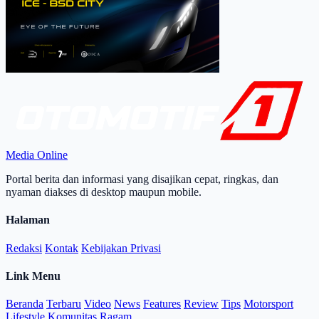
Media Online
Portal berita dan informasi yang disajikan cepat, ringkas, dan
nyaman diakses di desktop maupun mobile.
Halaman
Redaksi
Kontak
Kebijakan Privasi
Link Menu
Beranda
Terbaru
Video
News
Features
Review
Tips
Motorsport
Lifestyle
Komunitas
Ragam