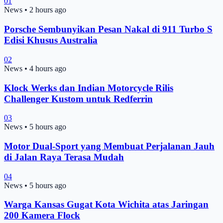
01
News
•
2 hours ago
Porsche Sembunyikan Pesan Nakal di 911 Turbo S
Edisi Khusus Australia
02
News
•
4 hours ago
Klock Werks dan Indian Motorcycle Rilis
Challenger Kustom untuk Redferrin
03
News
•
5 hours ago
Motor Dual-Sport yang Membuat Perjalanan Jauh
di Jalan Raya Terasa Mudah
04
News
•
5 hours ago
Warga Kansas Gugat Kota Wichita atas Jaringan
200 Kamera Flock