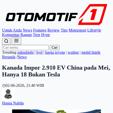
Untuk Anda
News
Features
Review
Tips
Motorsport
Lifestyle
Komunitas
Ragam
Tren
Hype
Cari
Trending
mitsubishi
|
byd
|
harga toyota
|
wuling
|
mobil listrik
Beranda
/
News
Kanada Impor 2.910 EV China pada Mei,
Hanya 18 Bukan Tesla
◷
02-06-2026, 21:40 WIB
Hasna Nabila