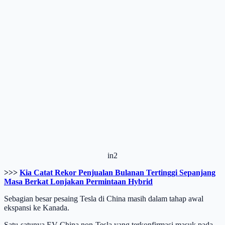
in2
>>>
Kia Catat Rekor Penjualan Bulanan Tertinggi Sepanjang
Masa Berkat Lonjakan Permintaan Hybrid
Sebagian besar pesaing Tesla di China masih dalam tahap awal
ekspansi ke Kanada.
Satu-satunya EV China non-Tesla yang terkonfirmasi masuk pada