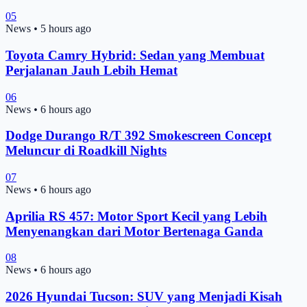
05
News
•
5 hours ago
Toyota Camry Hybrid: Sedan yang Membuat
Perjalanan Jauh Lebih Hemat
06
News
•
6 hours ago
Dodge Durango R/T 392 Smokescreen Concept
Meluncur di Roadkill Nights
07
News
•
6 hours ago
Aprilia RS 457: Motor Sport Kecil yang Lebih
Menyenangkan dari Motor Bertenaga Ganda
08
News
•
6 hours ago
2026 Hyundai Tucson: SUV yang Menjadi Kisah