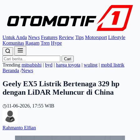
Untuk Anda
News
Features
Review
Tips
Motorsport
Lifestyle
Komunitas
Ragam
Tren
Hype
Cari
Trending
mitsubishi
|
byd
|
harga toyota
|
wuling
|
mobil listrik
Beranda
/
News
Geely EX5 Listrik Bertenaga 329 hp
dengan LiDAR Meluncur di China
◷
11-06-2026, 17:55 WIB
Rahmanto Elfian