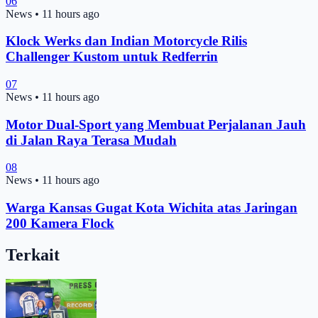
06
News
•
11 hours ago
Klock Werks dan Indian Motorcycle Rilis
Challenger Kustom untuk Redferrin
07
News
•
11 hours ago
Motor Dual-Sport yang Membuat Perjalanan Jauh
di Jalan Raya Terasa Mudah
08
News
•
11 hours ago
Warga Kansas Gugat Kota Wichita atas Jaringan
200 Kamera Flock
Terkait