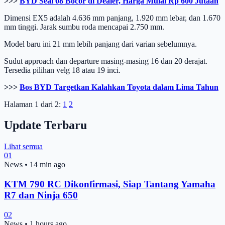
>>>
BYD Seal 08 Bocor di Dealer, Harga Mulai Rp 600 Jutaan
Dimensi EX5 adalah 4.636 mm panjang, 1.920 mm lebar, dan 1.670
mm tinggi. Jarak sumbu roda mencapai 2.750 mm.
Model baru ini 21 mm lebih panjang dari varian sebelumnya.
Sudut approach dan departure masing-masing 16 dan 20 derajat.
Tersedia pilihan velg 18 atau 19 inci.
>>>
Bos BYD Targetkan Kalahkan Toyota dalam Lima Tahun
Halaman 1 dari 2:
1
2
Update Terbaru
Lihat semua
01
News
•
14 min ago
KTM 790 RC Dikonfirmasi, Siap Tantang Yamaha
R7 dan Ninja 650
02
News
•
1 hours ago