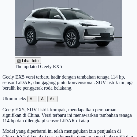
▧
Lihat foto
The updated Geely EX5
Geely EX5 versi terbaru hadir dengan tambahan tenaga 114 hp,
sensor LiDAR, dan gagang pintu konvensional. SUV listrik ini juga
beralih ke penggerak roda belakang.
Ukuran teks
A−
A
A+
Geely EX5, SUV listrik kompak, mendapatkan pembaruan
signifikan di China. Versi terbaru ini menawarkan tambahan tenaga
114 hp dan dilengkapi sensor LiDAR di atap.
Model yang diperbarui ini telah mengajukan izin penjualan di
China. EX5 dikenal di pasar domestik dengan nama Galaxy E5 dan