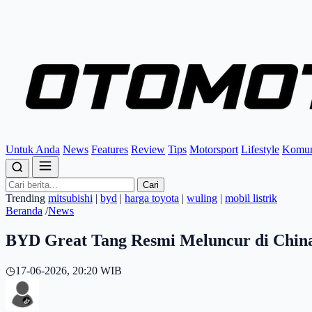
Untuk Anda
News
Features
Review
Tips
Motorsport
Lifestyle
Komun
Cari
Trending
mitsubishi
|
byd
|
harga toyota
|
wuling
|
mobil listrik
Beranda
/
News
BYD Great Tang Resmi Meluncur di China, 
◷
17-06-2026, 20:20 WIB