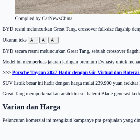
Compiled by CarNewsChina
BYD resmi meluncurkan Great Tang, crossover full-size flagship deng
Ukuran teks
A−
A
A+
BYD secara resmi meluncurkan Great Tang, sebuah crossover flagship
Model ini memperluas jajaran jaringan premium Dynasty untuk menarg
>>>
Porsche Taycan 2027 Hadir dengan Gir Virtual dan Baterai
SUV listrik besar ini hadir dengan harga mulai 239.900 yuan (sekitar
Great Tang memperkenalkan arsitektur sel baterai Blade generasi kedua 
Varian dan Harga
Peluncuran komersial ini mengikuti kampanye pra-penjualan yang di