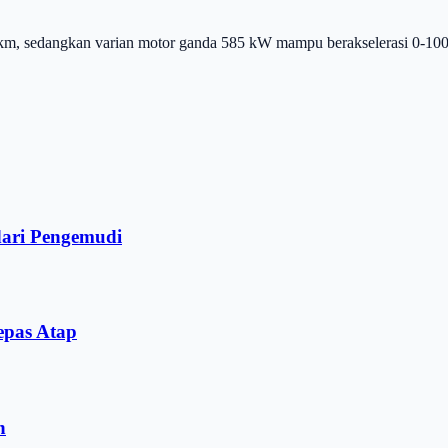
, sedangkan varian motor ganda 585 kW mampu berakselerasi 0-100 
dari Pengemudi
epas Atap
n