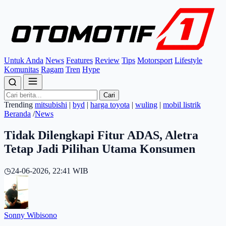
Untuk Anda
News
Features
Review
Tips
Motorsport
Lifestyle
Komunitas
Ragam
Tren
Hype
Cari
Trending
mitsubishi
|
byd
|
harga toyota
|
wuling
|
mobil listrik
Beranda
/
News
Tidak Dilengkapi Fitur ADAS, Aletra
Tetap Jadi Pilihan Utama Konsumen
◷
24-06-2026, 22:41 WIB
Sonny Wibisono