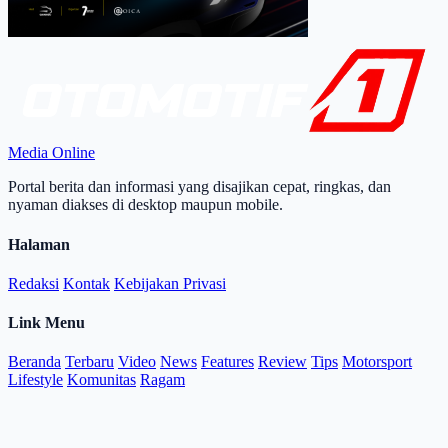
Media Online
Portal berita dan informasi yang disajikan cepat, ringkas, dan
nyaman diakses di desktop maupun mobile.
Halaman
Redaksi
Kontak
Kebijakan Privasi
Link Menu
Beranda
Terbaru
Video
News
Features
Review
Tips
Motorsport
Lifestyle
Komunitas
Ragam