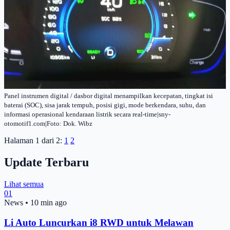
Panel instrumen digital / dasbor digital menampilkan kecepatan, tingkat isi
baterai (SOC), sisa jarak tempuh, posisi gigi, mode berkendara, suhu, dan
informasi operasional kendaraan listrik secara real-time|sny-
otomotif1.com|Foto: Dok. Wibz
Halaman 1 dari 2:
1
2
Update Terbaru
Lihat semua
01
News
•
10 min ago
Li Auto Luncurkan i8 RWD untuk Melawan