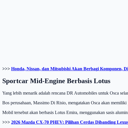
>>>
Honda, Nissan, dan Mitsubishi Akan Berbagi Komponen, D
Sportcar Mid-Engine Berbasis Lotus
Yang lebih menarik adalah rencana DR Automobiles untuk Osca selan
Bos perusahaan, Massimo Di Risio, mengatakan Osca akan memiliki pr
Mobil tersebut akan berbasis Lotus Emira, menggunakan sasis alumin
>>>
2026 Mazda CX-70 PHEV: Pilihan Cerdas Dibanding Lex