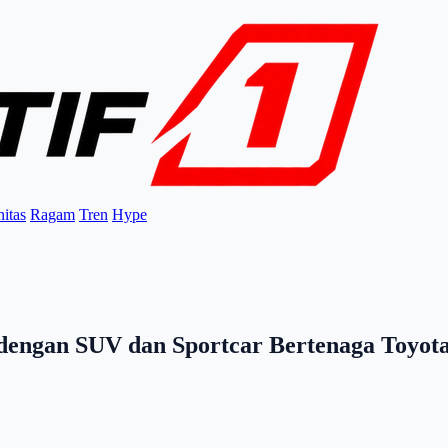
itas
Ragam
Tren
Hype
engan SUV dan Sportcar Bertenaga Toyot