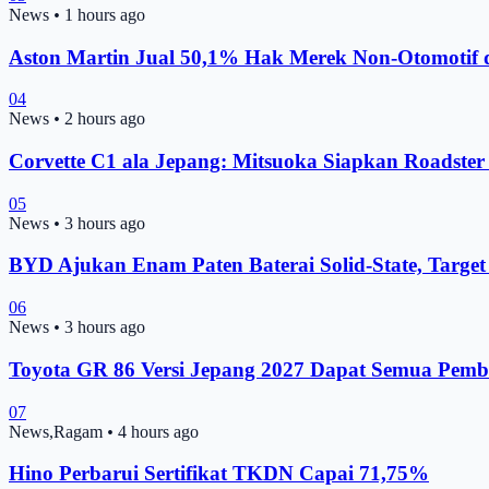
News
•
1 hours ago
Aston Martin Jual 50,1% Hak Merek Non-Otomotif 
04
News
•
2 hours ago
Corvette C1 ala Jepang: Mitsuoka Siapkan Roadste
05
News
•
3 hours ago
BYD Ajukan Enam Paten Baterai Solid-State, Target
06
News
•
3 hours ago
Toyota GR 86 Versi Jepang 2027 Dapat Semua Pemb
07
News,Ragam
•
4 hours ago
Hino Perbarui Sertifikat TKDN Capai 71,75%