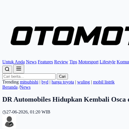
Untuk Anda
News
Features
Review
Tips
Motorsport
Lifestyle
Komun
Cari
Trending
mitsubishi
|
byd
|
harga toyota
|
wuling
|
mobil listrik
Beranda
/
News
DR Automobiles Hidupkan Kembali Osca d
◷
27-06-2026, 01:20 WIB