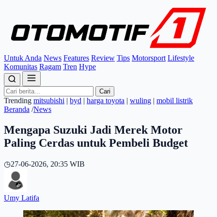
Untuk Anda
News
Features
Review
Tips
Motorsport
Lifestyle
Komunitas
Ragam
Tren
Hype
Cari
Trending
mitsubishi
|
byd
|
harga toyota
|
wuling
|
mobil listrik
Beranda
/
News
Mengapa Suzuki Jadi Merek Motor
Paling Cerdas untuk Pembeli Budget
◷
27-06-2026, 20:35 WIB
Umy Latifa