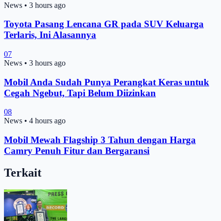
News
•
3 hours ago
Toyota Pasang Lencana GR pada SUV Keluarga
Terlaris, Ini Alasannya
07
News
•
3 hours ago
Mobil Anda Sudah Punya Perangkat Keras untuk
Cegah Ngebut, Tapi Belum Diizinkan
08
News
•
4 hours ago
Mobil Mewah Flagship 3 Tahun dengan Harga
Camry Penuh Fitur dan Bergaransi
Terkait