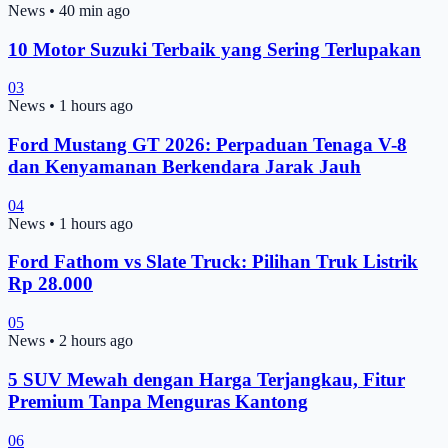
News
•
40 min ago
10 Motor Suzuki Terbaik yang Sering Terlupakan
03
News
•
1 hours ago
Ford Mustang GT 2026: Perpaduan Tenaga V-8
dan Kenyamanan Berkendara Jarak Jauh
04
News
•
1 hours ago
Ford Fathom vs Slate Truck: Pilihan Truk Listrik
Rp 28.000
05
News
•
2 hours ago
5 SUV Mewah dengan Harga Terjangkau, Fitur
Premium Tanpa Menguras Kantong
06