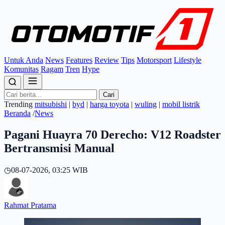
Untuk Anda
News
Features
Review
Tips
Motorsport
Lifestyle
Komunitas
Ragam
Tren
Hype
Cari
Trending
mitsubishi
|
byd
|
harga toyota
|
wuling
|
mobil listrik
Beranda
/
News
Pagani Huayra 70 Derecho: V12 Roadster
Bertransmisi Manual
◷
08-07-2026, 03:25 WIB
Rahmat Pratama