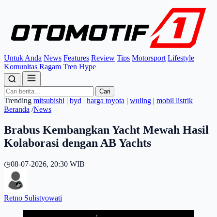
Untuk Anda
News
Features
Review
Tips
Motorsport
Lifestyle
Komunitas
Ragam
Tren
Hype
Cari
Trending
mitsubishi
|
byd
|
harga toyota
|
wuling
|
mobil listrik
Beranda
/
News
Brabus Kembangkan Yacht Mewah Hasil
Kolaborasi dengan AB Yachts
◷
08-07-2026, 20:30 WIB
Retno Sulistyowati