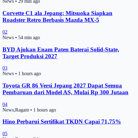
News
•
29 min ago
Corvette C1 ala Jepang: Mitsuoka Siapkan
Roadster Retro Berbasis Mazda MX-5
02
News
•
54 min ago
BYD Ajukan Enam Paten Baterai Solid-State,
Target Produksi 2027
03
News
•
1 hours ago
Toyota GR 86 Versi Jepang 2027 Dapat Semua
Pembaruan dari Model AS, Mulai Rp 300 Jutaan
04
News,Ragam
•
1 hours ago
Hino Perbarui Sertifikat TKDN Capai 71,75%
05