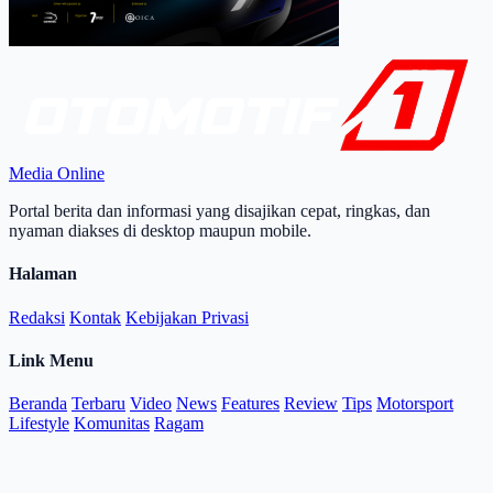
Media Online
Portal berita dan informasi yang disajikan cepat, ringkas, dan
nyaman diakses di desktop maupun mobile.
Halaman
Redaksi
Kontak
Kebijakan Privasi
Link Menu
Beranda
Terbaru
Video
News
Features
Review
Tips
Motorsport
Lifestyle
Komunitas
Ragam