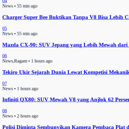
04
News
•
55 min ago
Charger Super Bee Buktikan Tanpa V8 Bisa Lebih Ce
05
News
•
55 min ago
Mazda CX-90: SUV Jepang yang Lebih Mewah dari
06
News,Ragam
•
1 hours ago
Tekiro Ukir Sejarah Dunia Lewat Kompetisi Mekani
07
News
•
1 hours ago
Infiniti QX80: SUV Mewah V8 yang Anjlok 62 Perse
08
News
•
2 hours ago
Polisi Diminta Sembunyikan Kamera Pembaca Plat 