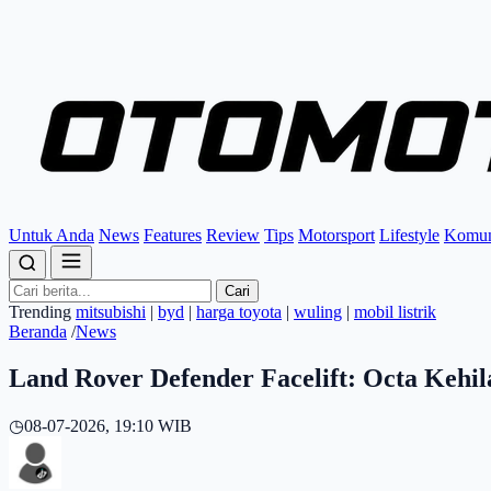
Untuk Anda
News
Features
Review
Tips
Motorsport
Lifestyle
Komun
Cari
Trending
mitsubishi
|
byd
|
harga toyota
|
wuling
|
mobil listrik
Beranda
/
News
Land Rover Defender Facelift: Octa Kehi
◷
08-07-2026, 19:10 WIB