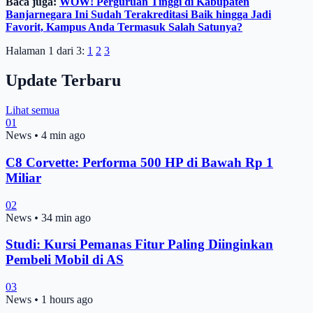
Baca juga:
WOW! Perguruan Tinggi di Kabupaten
Banjarnegara Ini Sudah Terakreditasi Baik hingga Jadi
Favorit, Kampus Anda Termasuk Salah Satunya?
Halaman 1 dari 3:
1
2
3
Update Terbaru
Lihat semua
01
News
•
4 min ago
C8 Corvette: Performa 500 HP di Bawah Rp 1
Miliar
02
News
•
34 min ago
Studi: Kursi Pemanas Fitur Paling Diinginkan
Pembeli Mobil di AS
03
News
•
1 hours ago