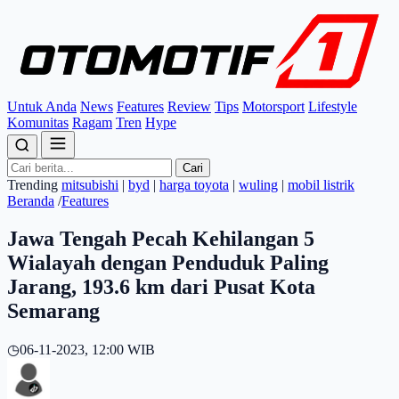
Untuk Anda
News
Features
Review
Tips
Motorsport
Lifestyle
Komunitas
Ragam
Tren
Hype
Cari
Trending
mitsubishi
|
byd
|
harga toyota
|
wuling
|
mobil listrik
Beranda
/
Features
Jawa Tengah Pecah Kehilangan 5
Wialayah dengan Penduduk Paling
Jarang, 193.6 km dari Pusat Kota
Semarang
◷
06-11-2023, 12:00 WIB