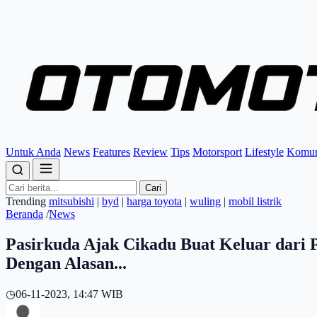
Untuk Anda
News
Features
Review
Tips
Motorsport
Lifestyle
Komun
Cari
Trending
mitsubishi
|
byd
|
harga toyota
|
wuling
|
mobil listrik
Beranda
/
News
Pasirkuda Ajak Cikadu Buat Keluar dari 
Dengan Alasan...
◷
06-11-2023, 14:47 WIB