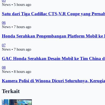
05
News
•
5 hours ago
Satu dari Tiga Cadillac CTS-V.R Coupe yang Pernah
06
News
•
7 hours ago
Honda Serahkan Pengembangan Platform Mobil ke Pe
07
News
•
7 hours ago
GAC Honda Serahkan Desain Mobil ke Tim China d
08
News
•
8 hours ago
Kamera Polisi di Winona Dicuri Seluruhnya, Kerugi
Terkait