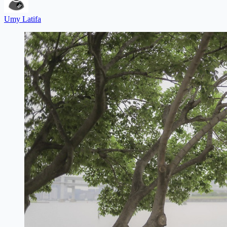
Umy Latifa