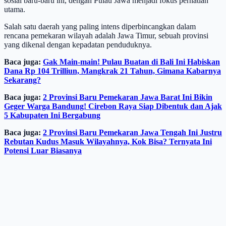
sosial baru-baru ini, dengan Pulau Jawa menjadi fokus perhatian
utama.
Salah satu daerah yang paling intens diperbincangkan dalam
rencana pemekaran wilayah adalah Jawa Timur, sebuah provinsi
yang dikenal dengan kepadatan penduduknya.
Baca juga:
Gak Main-main! Pulau Buatan di Bali Ini Habiskan
Dana Rp 104 Trilliun, Mangkrak 21 Tahun, Gimana Kabarnya
Sekarang?
Baca juga:
2 Provinsi Baru Pemekaran Jawa Barat Ini Bikin
Geger Warga Bandung! Cirebon Raya Siap Dibentuk dan Ajak
5 Kabupaten Ini Bergabung
Baca juga:
2 Provinsi Baru Pemekaran Jawa Tengah Ini Justru
Rebutan Kudus Masuk Wilayahnya, Kok Bisa? Ternyata Ini
Potensi Luar Biasanya