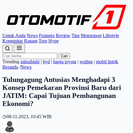
Untuk Anda
News
Features
Review
Tips
Motorsport
Lifestyle
Komunitas
Ragam
Tren
Hype
Cari
Trending
mitsubishi
|
byd
|
harga toyota
|
wuling
|
mobil listrik
Beranda
/
News
Tulungagung Antusias Menghadapi 3
Konsep Pemekaran Provinsi Baru dari
JATIM: Capai Tujuan Pembangunan
Ekonomi?
◷
08-11-2023, 10:45 WIB