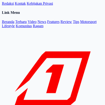
Redaksi
Kontak
Kebijakan Privasi
Link Menu
Beranda
Terbaru
Video
News
Features
Review
Tips
Motorsport
Lifestyle
Komunitas
Ragam