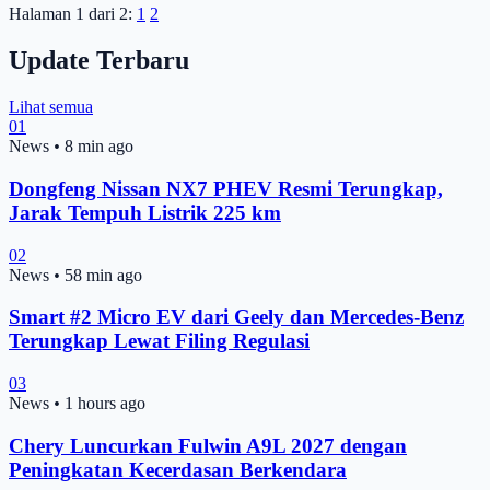
Halaman 1 dari 2:
1
2
Update Terbaru
Lihat semua
01
News
•
8 min ago
Dongfeng Nissan NX7 PHEV Resmi Terungkap,
Jarak Tempuh Listrik 225 km
02
News
•
58 min ago
Smart #2 Micro EV dari Geely dan Mercedes-Benz
Terungkap Lewat Filing Regulasi
03
News
•
1 hours ago
Chery Luncurkan Fulwin A9L 2027 dengan
Peningkatan Kecerdasan Berkendara