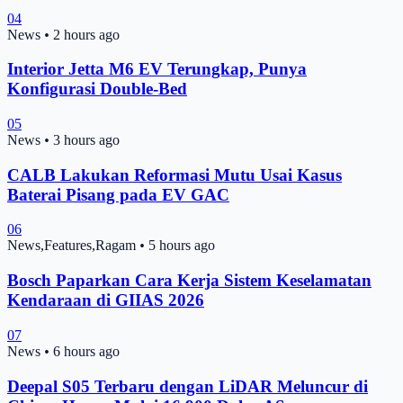
04
News
•
2 hours ago
Interior Jetta M6 EV Terungkap, Punya
Konfigurasi Double-Bed
05
News
•
3 hours ago
CALB Lakukan Reformasi Mutu Usai Kasus
Baterai Pisang pada EV GAC
06
News,Features,Ragam
•
5 hours ago
Bosch Paparkan Cara Kerja Sistem Keselamatan
Kendaraan di GIIAS 2026
07
News
•
6 hours ago
Deepal S05 Terbaru dengan LiDAR Meluncur di