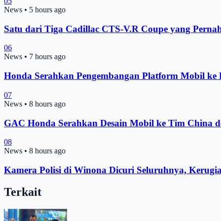
05
News
•
5 hours ago
Satu dari Tiga Cadillac CTS-V.R Coupe yang Pernah
06
News
•
7 hours ago
Honda Serahkan Pengembangan Platform Mobil ke Pe
07
News
•
8 hours ago
GAC Honda Serahkan Desain Mobil ke Tim China d
08
News
•
8 hours ago
Kamera Polisi di Winona Dicuri Seluruhnya, Kerugi
Terkait