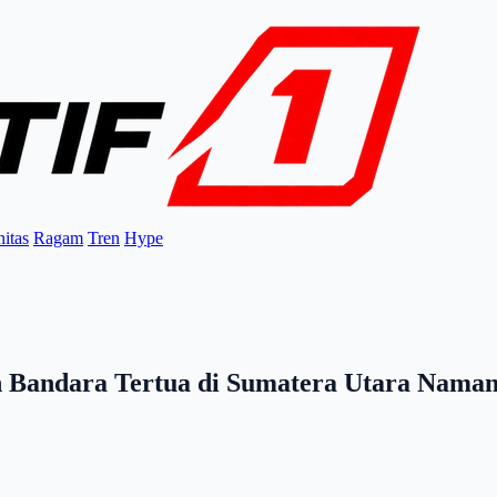
itas
Ragam
Tren
Hype
andara Tertua di Sumatera Utara Namany