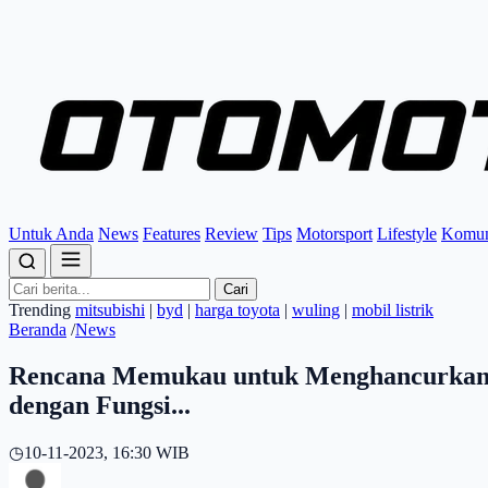
Untuk Anda
News
Features
Review
Tips
Motorsport
Lifestyle
Komun
Cari
Trending
mitsubishi
|
byd
|
harga toyota
|
wuling
|
mobil listrik
Beranda
/
News
Rencana Memukau untuk Menghancurkan B
dengan Fungsi...
◷
10-11-2023, 16:30 WIB