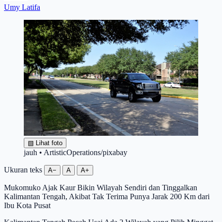
Umy Latifa
▧
Lihat foto
jauh • ArtisticOperations/pixabay
Ukuran teks
A−
A
A+
Mukomuko Ajak Kaur Bikin Wilayah Sendiri dan Tinggalkan
Kalimantan Tengah, Akibat Tak Terima Punya Jarak 200 Km dari
Ibu Kota Pusat