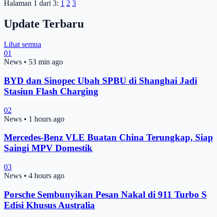
Halaman 1 dari 3:
1
2
3
Update Terbaru
Lihat semua
01
News
•
53 min ago
BYD dan Sinopec Ubah SPBU di Shanghai Jadi
Stasiun Flash Charging
02
News
•
1 hours ago
Mercedes-Benz VLE Buatan China Terungkap, Siap
Saingi MPV Domestik
03
News
•
4 hours ago
Porsche Sembunyikan Pesan Nakal di 911 Turbo S
Edisi Khusus Australia