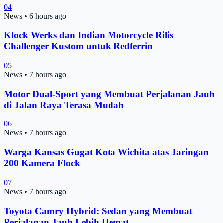
04
News
•
6 hours ago
Klock Werks dan Indian Motorcycle Rilis
Challenger Kustom untuk Redferrin
05
News
•
7 hours ago
Motor Dual-Sport yang Membuat Perjalanan Jauh
di Jalan Raya Terasa Mudah
06
News
•
7 hours ago
Warga Kansas Gugat Kota Wichita atas Jaringan
200 Kamera Flock
07
News
•
7 hours ago
Toyota Camry Hybrid: Sedan yang Membuat
Perjalanan Jauh Lebih Hemat