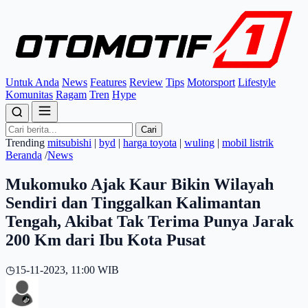
Untuk Anda
News
Features
Review
Tips
Motorsport
Lifestyle
Komunitas
Ragam
Tren
Hype
Cari
Trending
mitsubishi
|
byd
|
harga toyota
|
wuling
|
mobil listrik
Beranda
/
News
Mukomuko Ajak Kaur Bikin Wilayah
Sendiri dan Tinggalkan Kalimantan
Tengah, Akibat Tak Terima Punya Jarak
200 Km dari Ibu Kota Pusat
◷
15-11-2023, 11:00 WIB