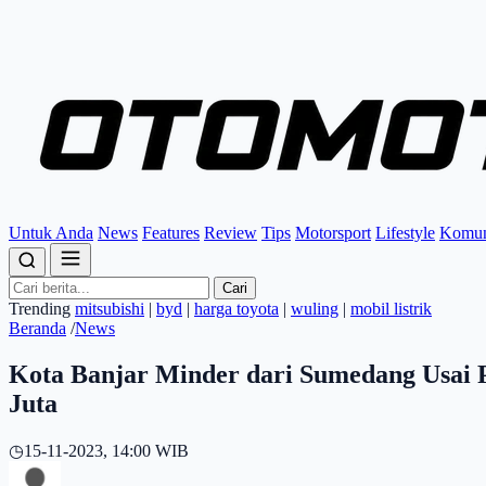
Untuk Anda
News
Features
Review
Tips
Motorsport
Lifestyle
Komun
Cari
Trending
mitsubishi
|
byd
|
harga toyota
|
wuling
|
mobil listrik
Beranda
/
News
Kota Banjar Minder dari Sumedang Usai
Juta
◷
15-11-2023, 14:00 WIB