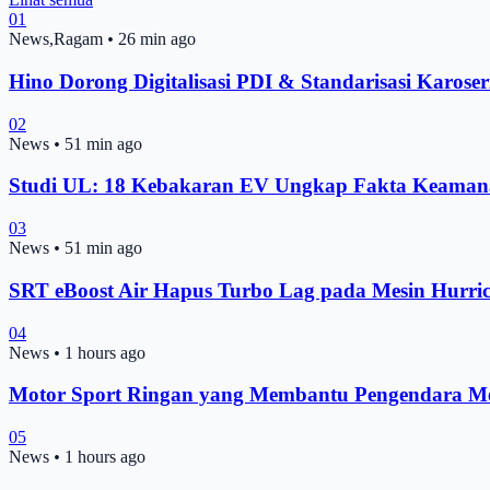
01
News,Ragam
•
26 min ago
Hino Dorong Digitalisasi PDI & Standarisasi Karoser
02
News
•
51 min ago
Studi UL: 18 Kebakaran EV Ungkap Fakta Keamana
03
News
•
51 min ago
SRT eBoost Air Hapus Turbo Lag pada Mesin Hurric
04
News
•
1 hours ago
Motor Sport Ringan yang Membantu Pengendara Me
05
News
•
1 hours ago