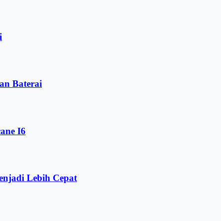
i
n Baterai
ane I6
njadi Lebih Cepat