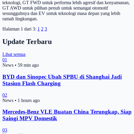
teknologi, GT FWD untuk performa lebih agresif dan kenyamanan,
GT AWD untuk pilihan penuh untuk semangat otomotif
sesungguhnya dan EV untuk teknologi masa depan yang lebih
ramah lingkungan.
Halaman 1 dari 3:
1
2
3
Update Terbaru
Lihat semua
01
News
•
59 min ago
BYD dan Sinopec Ubah SPBU di Shanghai Jadi
Stasiun Flash Charging
02
News
•
1 hours ago
Mercedes-Benz VLE Buatan China Terungkap, Siap
Saingi MPV Domestik
03