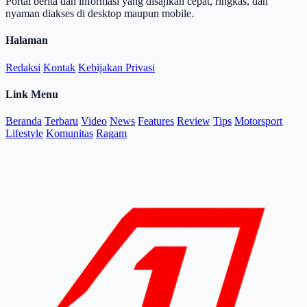
Portal berita dan informasi yang disajikan cepat, ringkas, dan
nyaman diakses di desktop maupun mobile.
Halaman
Redaksi
Kontak
Kebijakan Privasi
Link Menu
Beranda
Terbaru
Video
News
Features
Review
Tips
Motorsport
Lifestyle
Komunitas
Ragam