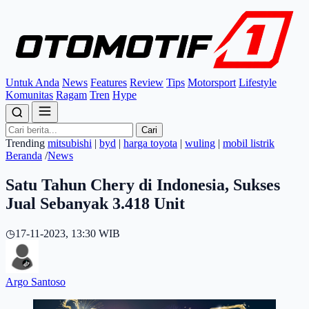
Untuk Anda
News
Features
Review
Tips
Motorsport
Lifestyle
Komunitas
Ragam
Tren
Hype
Cari
Trending
mitsubishi
|
byd
|
harga toyota
|
wuling
|
mobil listrik
Beranda
/
News
Satu Tahun Chery di Indonesia, Sukses
Jual Sebanyak 3.418 Unit
◷
17-11-2023, 13:30 WIB
Argo Santoso