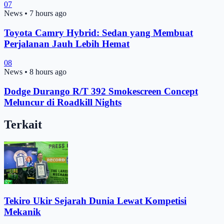
07
News
•
7 hours ago
Toyota Camry Hybrid: Sedan yang Membuat
Perjalanan Jauh Lebih Hemat
08
News
•
8 hours ago
Dodge Durango R/T 392 Smokescreen Concept
Meluncur di Roadkill Nights
Terkait
Tekiro Ukir Sejarah Dunia Lewat Kompetisi
Mekanik