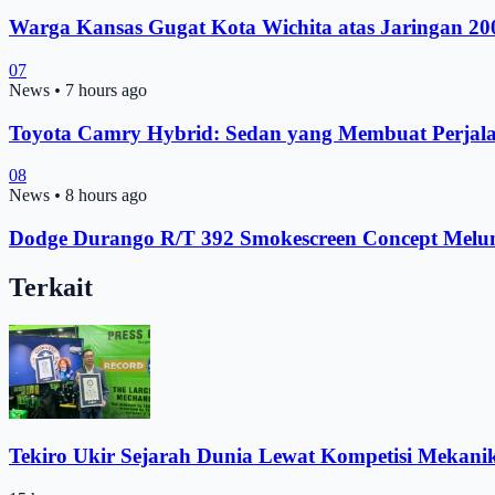
Warga Kansas Gugat Kota Wichita atas Jaringan 2
07
News
•
7 hours ago
Toyota Camry Hybrid: Sedan yang Membuat Perjal
08
News
•
8 hours ago
Dodge Durango R/T 392 Smokescreen Concept Melunc
Terkait
Tekiro Ukir Sejarah Dunia Lewat Kompetisi Mekani