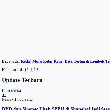
Baca juga:
Kediri Mulai Ketar-Ketir! Desa Tertua di Lombok Te
Halaman 1 dari 3:
1
2
3
Update Terbaru
Lihat semua
01
News
•
1 hours ago
BYD dan Sinopec Ubah SPBU di Shanghai Jadi Stas