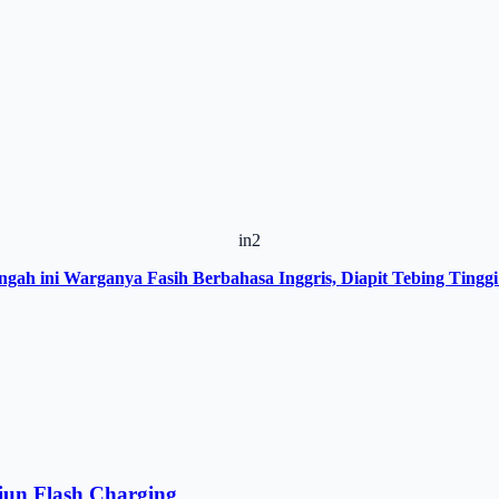
in2
ngah ini Warganya Fasih Berbahasa Inggris, Diapit Tebing Tinggi
iun Flash Charging