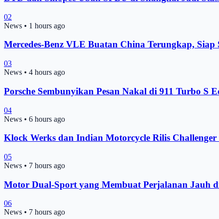
02
News
•
1 hours ago
Mercedes-Benz VLE Buatan China Terungkap, Siap
03
News
•
4 hours ago
Porsche Sembunyikan Pesan Nakal di 911 Turbo S Ed
04
News
•
6 hours ago
Klock Werks dan Indian Motorcycle Rilis Challenge
05
News
•
7 hours ago
Motor Dual-Sport yang Membuat Perjalanan Jauh d
06
News
•
7 hours ago