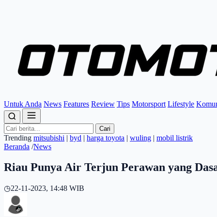
Untuk Anda
News
Features
Review
Tips
Motorsport
Lifestyle
Komun
Cari
Trending
mitsubishi
|
byd
|
harga toyota
|
wuling
|
mobil listrik
Beranda
/
News
Riau Punya Air Terjun Perawan yang Dasar
◷
22-11-2023, 14:48 WIB