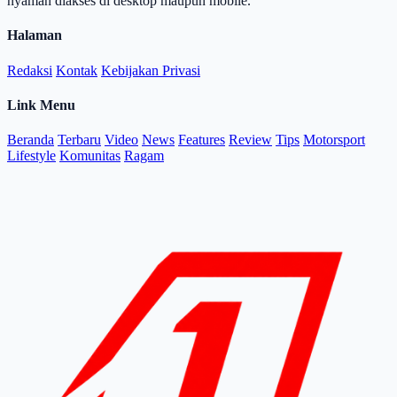
nyaman diakses di desktop maupun mobile.
Halaman
Redaksi
Kontak
Kebijakan Privasi
Link Menu
Beranda
Terbaru
Video
News
Features
Review
Tips
Motorsport
Lifestyle
Komunitas
Ragam