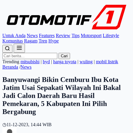
Untuk Anda
News
Features
Review
Tips
Motorsport
Lifestyle
Komunitas
Ragam
Tren
Hype
Cari
Trending
mitsubishi
|
byd
|
harga toyota
|
wuling
|
mobil listrik
Beranda
/
News
Banyuwangi Bikin Cemburu Ibu Kota
Jatim Usai Sepakati Wilayah Ini Bakal
Jadi Calon Daerah Baru Hasil
Pemekaran, 5 Kabupaten Ini Pilih
Bergabung
◷
11-12-2023, 14:44 WIB