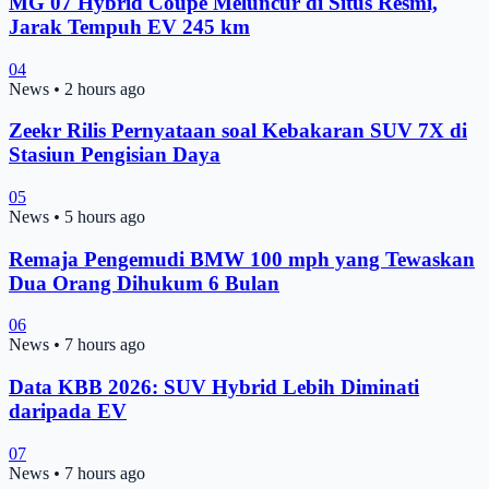
MG 07 Hybrid Coupe Meluncur di Situs Resmi,
Jarak Tempuh EV 245 km
04
News
•
2 hours ago
Zeekr Rilis Pernyataan soal Kebakaran SUV 7X di
Stasiun Pengisian Daya
05
News
•
5 hours ago
Remaja Pengemudi BMW 100 mph yang Tewaskan
Dua Orang Dihukum 6 Bulan
06
News
•
7 hours ago
Data KBB 2026: SUV Hybrid Lebih Diminati
daripada EV
07
News
•
7 hours ago