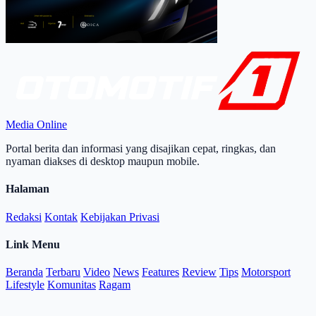
Media Online
Portal berita dan informasi yang disajikan cepat, ringkas, dan
nyaman diakses di desktop maupun mobile.
Halaman
Redaksi
Kontak
Kebijakan Privasi
Link Menu
Beranda
Terbaru
Video
News
Features
Review
Tips
Motorsport
Lifestyle
Komunitas
Ragam