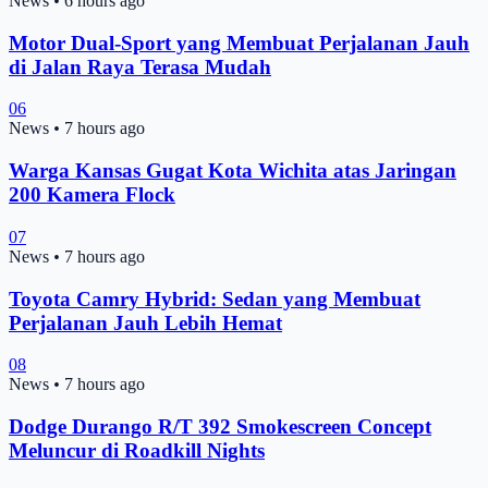
News
•
6 hours ago
Motor Dual-Sport yang Membuat Perjalanan Jauh
di Jalan Raya Terasa Mudah
06
News
•
7 hours ago
Warga Kansas Gugat Kota Wichita atas Jaringan
200 Kamera Flock
07
News
•
7 hours ago
Toyota Camry Hybrid: Sedan yang Membuat
Perjalanan Jauh Lebih Hemat
08
News
•
7 hours ago
Dodge Durango R/T 392 Smokescreen Concept
Meluncur di Roadkill Nights