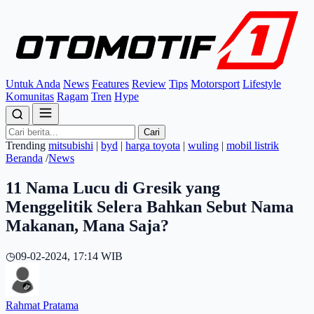
Untuk Anda
News
Features
Review
Tips
Motorsport
Lifestyle
Komunitas
Ragam
Tren
Hype
Cari
Trending
mitsubishi
|
byd
|
harga toyota
|
wuling
|
mobil listrik
Beranda
/
News
11 Nama Lucu di Gresik yang
Menggelitik Selera Bahkan Sebut Nama
Makanan, Mana Saja?
◷
09-02-2024, 17:14 WIB
Rahmat Pratama