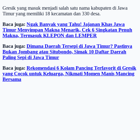
Gresik yang masuk menjadi salah satu nama kabupaten di Jawa
Timur yang memiliki 18 kecamatan dan 330 desa.
Baca juga:
Ngak Banyak yang Tahu! Jajanan Khas Jawa
Timur Menyimpan Makna Menarik, Cek 6 Singkatan Penuh
Makna, Termasuk KLEPON dan LEMPER
Baca juga:
Dimana Daerah Tersepi di Jawa Timur? Pastinya
Bukan Jombang atau Situbondo, Simak 10 Daftar Daerah
Paling Sepi di Jawa Timur
Baca juga:
Rekomendasi 6 Kolam Pancing Terfavorit di Gresik
yang Cocok untuk Keluarga, Nikmati Momen Manis Mancing
Bersama