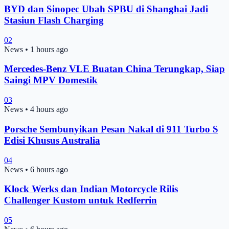
BYD dan Sinopec Ubah SPBU di Shanghai Jadi
Stasiun Flash Charging
02
News
•
1 hours ago
Mercedes-Benz VLE Buatan China Terungkap, Siap
Saingi MPV Domestik
03
News
•
4 hours ago
Porsche Sembunyikan Pesan Nakal di 911 Turbo S
Edisi Khusus Australia
04
News
•
6 hours ago
Klock Werks dan Indian Motorcycle Rilis
Challenger Kustom untuk Redferrin
05