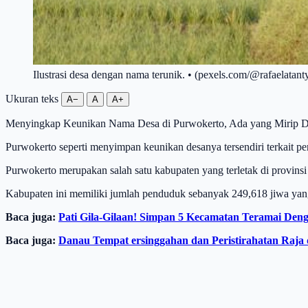
Ilustrasi desa dengan nama terunik. • (pexels.com/@rafaelatant
Ukuran teks
A−
A
A+
Menyingkap Keunikan Nama Desa di Purwokerto, Ada yang Mirip De
Purwokerto seperti menyimpan keunikan desanya tersendiri terkait p
Purwokerto merupakan salah satu kabupaten yang terletak di provinsi
Kabupaten ini memiliki jumlah penduduk sebanyak 249,618 jiwa yang
Baca juga:
Pati Gila-Gilaan! Simpan 5 Kecamatan Teramai De
Baca juga:
Danau Tempat ersinggahan dan Peristirahatan Raja 