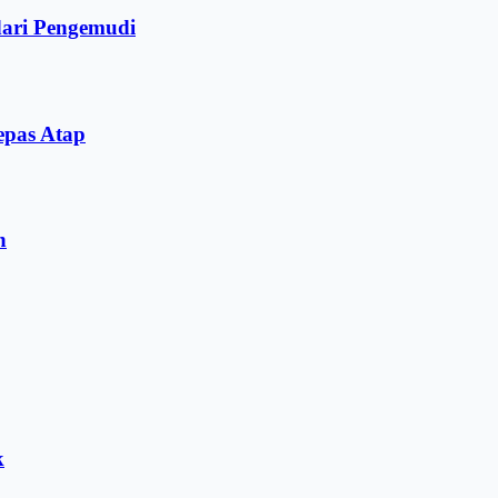
dari Pengemudi
epas Atap
n
k