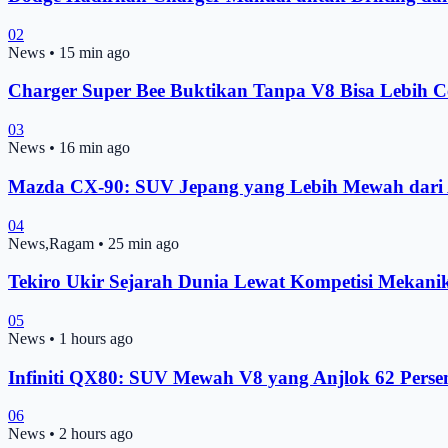
02
News
•
15 min ago
Charger Super Bee Buktikan Tanpa V8 Bisa Lebih Ce
03
News
•
16 min ago
Mazda CX-90: SUV Jepang yang Lebih Mewah dari
04
News,Ragam
•
25 min ago
Tekiro Ukir Sejarah Dunia Lewat Kompetisi Mekani
05
News
•
1 hours ago
Infiniti QX80: SUV Mewah V8 yang Anjlok 62 Perse
06
News
•
2 hours ago