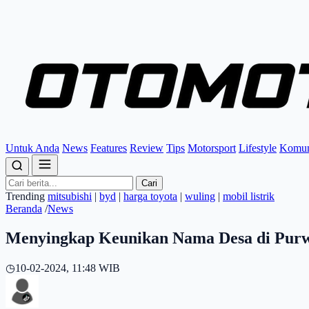
Untuk Anda
News
Features
Review
Tips
Motorsport
Lifestyle
Komun
Cari
Trending
mitsubishi
|
byd
|
harga toyota
|
wuling
|
mobil listrik
Beranda
/
News
Menyingkap Keunikan Nama Desa di Purwo
◷
10-02-2024, 11:48 WIB