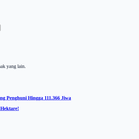
ak yang lain.
g Penghuni Hingga 111.366 Jiwa
 Hektare!