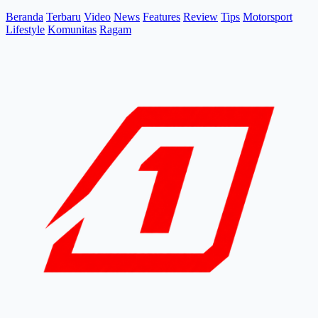
Beranda
Terbaru
Video
News
Features
Review
Tips
Motorsport
Lifestyle
Komunitas
Ragam