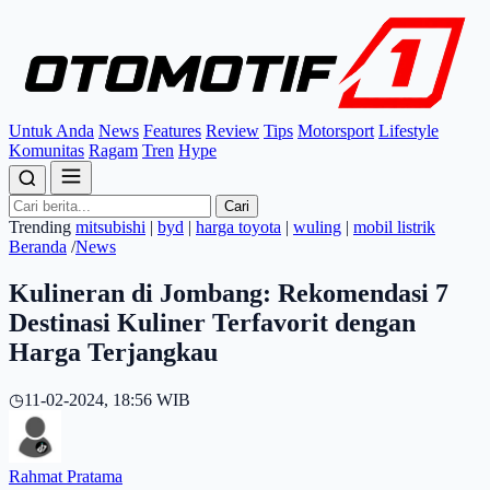
Untuk Anda
News
Features
Review
Tips
Motorsport
Lifestyle
Komunitas
Ragam
Tren
Hype
Cari
Trending
mitsubishi
|
byd
|
harga toyota
|
wuling
|
mobil listrik
Beranda
/
News
Kulineran di Jombang: Rekomendasi 7
Destinasi Kuliner Terfavorit dengan
Harga Terjangkau
◷
11-02-2024, 18:56 WIB
Rahmat Pratama