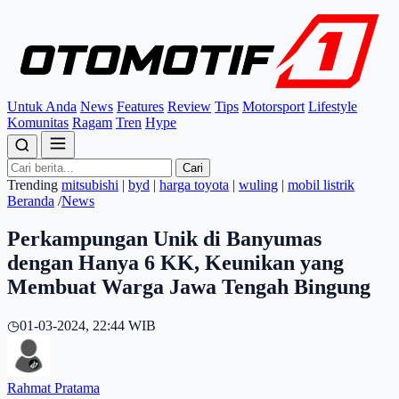
Untuk Anda
News
Features
Review
Tips
Motorsport
Lifestyle
Komunitas
Ragam
Tren
Hype
Cari
Trending
mitsubishi
|
byd
|
harga toyota
|
wuling
|
mobil listrik
Beranda
/
News
Perkampungan Unik di Banyumas
dengan Hanya 6 KK, Keunikan yang
Membuat Warga Jawa Tengah Bingung
◷
01-03-2024, 22:44 WIB
Rahmat Pratama