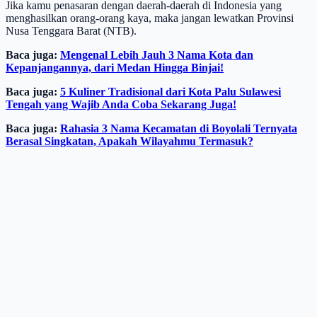
Jika kamu penasaran dengan daerah-daerah di Indonesia yang
menghasilkan orang-orang kaya, maka jangan lewatkan Provinsi
Nusa Tenggara Barat (NTB).
Baca juga:
Mengenal Lebih Jauh 3 Nama Kota dan
Kepanjangannya, dari Medan Hingga Binjai!
Baca juga:
5 Kuliner Tradisional dari Kota Palu Sulawesi
Tengah yang Wajib Anda Coba Sekarang Juga!
Baca juga:
Rahasia 3 Nama Kecamatan di Boyolali Ternyata
Berasal Singkatan, Apakah Wilayahmu Termasuk?