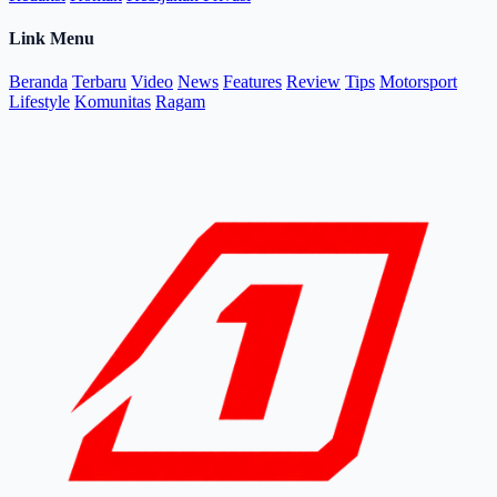
Link Menu
Beranda
Terbaru
Video
News
Features
Review
Tips
Motorsport
Lifestyle
Komunitas
Ragam