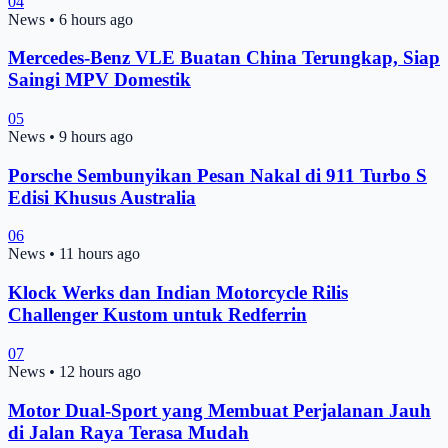
04
News
•
6 hours ago
Mercedes-Benz VLE Buatan China Terungkap, Siap
Saingi MPV Domestik
05
News
•
9 hours ago
Porsche Sembunyikan Pesan Nakal di 911 Turbo S
Edisi Khusus Australia
06
News
•
11 hours ago
Klock Werks dan Indian Motorcycle Rilis
Challenger Kustom untuk Redferrin
07
News
•
12 hours ago
Motor Dual-Sport yang Membuat Perjalanan Jauh
di Jalan Raya Terasa Mudah