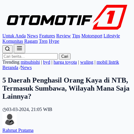
Untuk Anda
News
Features
Review
Tips
Motorsport
Lifestyle
Komunitas
Ragam
Tren
Hype
Cari
Trending
mitsubishi
|
byd
|
harga toyota
|
wuling
|
mobil listrik
Beranda
/
News
5 Daerah Penghasil Orang Kaya di NTB,
Termasuk Sumbawa, Wilayah Mana Saja
Lainnya?
◷
03-03-2024, 21:05 WIB
Rahmat Pratama