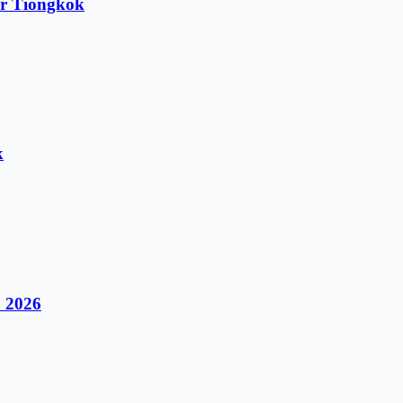
r Tiongkok
k
 2026