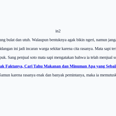
in2
yang bulat dan utuh. Walaupun bentuknya agak bikin ngeri, namun jang
ngan ini jadi incaran warga sekitar karena cita rasanya. Mata sapi t
k. Sang penjual soto mata sapi mengatakan bahwa ia telah menjual so
mak Faktanya, Cari Tahu Makanan dan Minuman Apa yang Sebaik
amun karena rasanya enak dan banyak pemintanya, maka ia memutuskn u