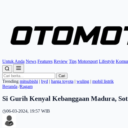
Untuk Anda
News
Features
Review
Tips
Motorsport
Lifestyle
Komun
Cari
Trending
mitsubishi
|
byd
|
harga toyota
|
wuling
|
mobil listrik
Beranda
/
Ragam
Si Gurih Kenyal Kebanggaan Madura, Sot
◷
06-03-2024, 19:57 WIB