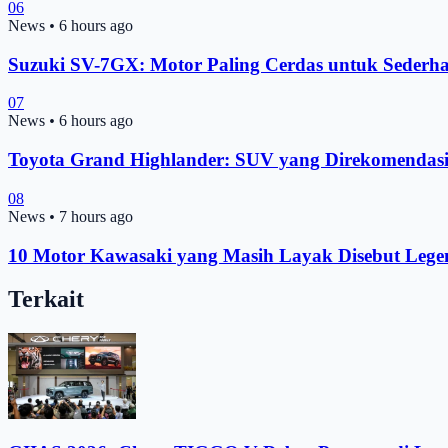
06
News
•
6 hours ago
Suzuki SV-7GX: Motor Paling Cerdas untuk Sederh
07
News
•
6 hours ago
Toyota Grand Highlander: SUV yang Direkomendas
08
News
•
7 hours ago
10 Motor Kawasaki yang Masih Layak Disebut Lege
Terkait