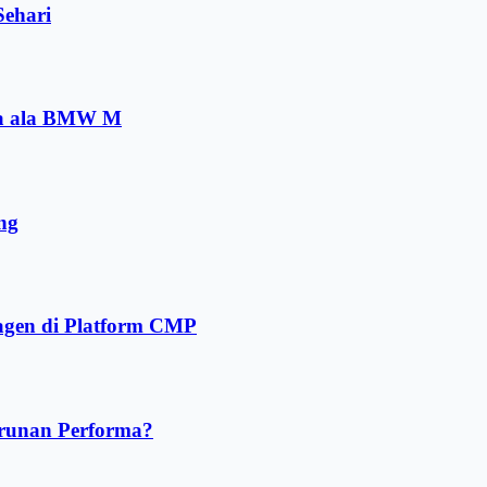
ehari
ma ala BMW M
ng
agen di Platform CMP
urunan Performa?