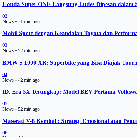
Honda Super-ONE Langsung Ludes Dipesan dalam S
02
News
•
21 min ago
Mobil Sport dengan Keandalan Toyota dan Perfor
03
News
•
22 min ago
BMW S 1000 XR: Superbike yang Bisa Diajak Touri
04
News
•
42 min ago
ID. Era 5X Terungkap: Model BEV Pertama Volksw
05
News
•
52 min ago
Maserati V-8 Kembali: Strategi Emosional atau Pen
06