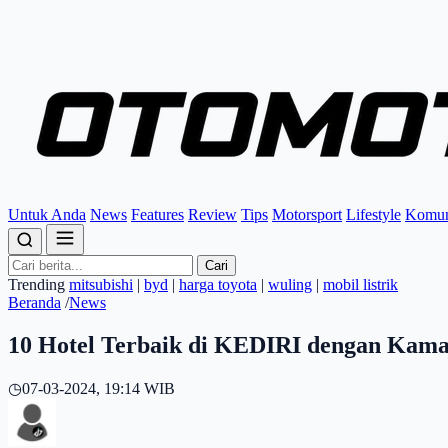
Untuk Anda
News
Features
Review
Tips
Motorsport
Lifestyle
Komun
Cari
Trending
mitsubishi
|
byd
|
harga toyota
|
wuling
|
mobil listrik
Beranda
/
News
10 Hotel Terbaik di KEDIRI dengan Kamar
◷
07-03-2024, 19:14 WIB