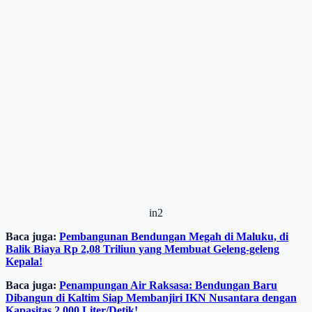
in2
Baca juga:
Pembangunan Bendungan Megah di Maluku, di
Balik Biaya Rp 2,08 Triliun yang Membuat Geleng-geleng
Kepala!
Baca juga:
Penampungan Air Raksasa: Bendungan Baru
Dibangun di Kaltim Siap Membanjiri IKN Nusantara dengan
Kapasitas 2.000 Liter/Detik!