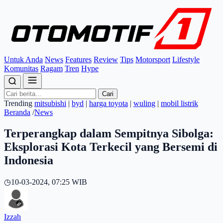
Untuk Anda
News
Features
Review
Tips
Motorsport
Lifestyle
Komunitas
Ragam
Tren
Hype
Cari
Trending
mitsubishi
|
byd
|
harga toyota
|
wuling
|
mobil listrik
Beranda
/
News
Terperangkap dalam Sempitnya Sibolga:
Eksplorasi Kota Terkecil yang Bersemi di
Indonesia
◷
10-03-2024, 07:25 WIB
Izzah