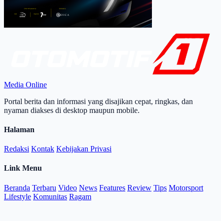
Media Online
Portal berita dan informasi yang disajikan cepat, ringkas, dan
nyaman diakses di desktop maupun mobile.
Halaman
Redaksi
Kontak
Kebijakan Privasi
Link Menu
Beranda
Terbaru
Video
News
Features
Review
Tips
Motorsport
Lifestyle
Komunitas
Ragam