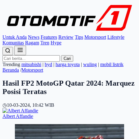
Untuk Anda
News
Features
Review
Tips
Motorsport
Lifestyle
Komunitas
Ragam
Tren
Hype
Cari
Trending
mitsubishi
|
byd
|
harga toyota
|
wuling
|
mobil listrik
Beranda
/
Motorsport
Hasil FP2 MotoGP Qatar 2024: Marquez
Posisi Teratas
◷
10-03-2024, 10:42 WIB
Albert Affandie