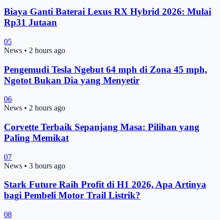
Biaya Ganti Baterai Lexus RX Hybrid 2026: Mulai
Rp31 Jutaan
05
News
•
2 hours ago
Pengemudi Tesla Ngebut 64 mph di Zona 45 mph,
Ngotot Bukan Dia yang Menyetir
06
News
•
2 hours ago
Corvette Terbaik Sepanjang Masa: Pilihan yang
Paling Memikat
07
News
•
3 hours ago
Stark Future Raih Profit di H1 2026, Apa Artinya
bagi Pembeli Motor Trail Listrik?
08