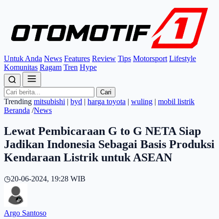
Untuk Anda
News
Features
Review
Tips
Motorsport
Lifestyle
Komunitas
Ragam
Tren
Hype
Cari
Trending
mitsubishi
|
byd
|
harga toyota
|
wuling
|
mobil listrik
Beranda
/
News
Lewat Pembicaraan G to G NETA Siap
Jadikan Indonesia Sebagai Basis Produksi
Kendaraan Listrik untuk ASEAN
◷
20-06-2024, 19:28 WIB
Argo Santoso