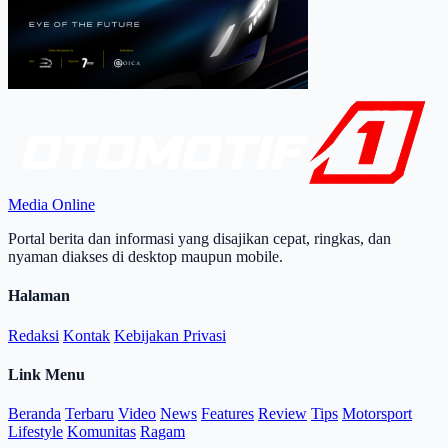
Media Online
Portal berita dan informasi yang disajikan cepat, ringkas, dan
nyaman diakses di desktop maupun mobile.
Halaman
Redaksi
Kontak
Kebijakan Privasi
Link Menu
Beranda
Terbaru
Video
News
Features
Review
Tips
Motorsport
Lifestyle
Komunitas
Ragam