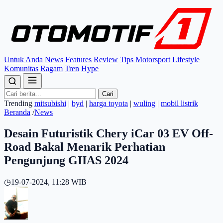
Untuk Anda
News
Features
Review
Tips
Motorsport
Lifestyle
Komunitas
Ragam
Tren
Hype
Cari
Trending
mitsubishi
|
byd
|
harga toyota
|
wuling
|
mobil listrik
Beranda
/
News
Desain Futuristik Chery iCar 03 EV Off-
Road Bakal Menarik Perhatian
Pengunjung GIIAS 2024
◷
19-07-2024, 11:28 WIB