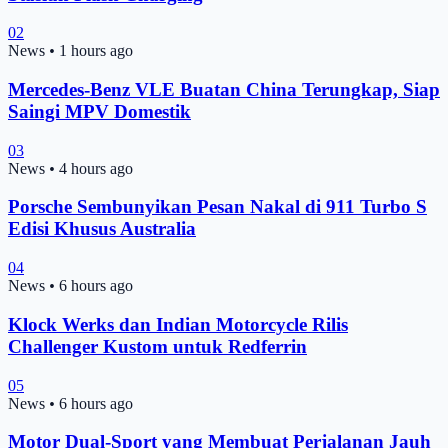
02
News
•
1 hours ago
Mercedes-Benz VLE Buatan China Terungkap, Siap
Saingi MPV Domestik
03
News
•
4 hours ago
Porsche Sembunyikan Pesan Nakal di 911 Turbo S
Edisi Khusus Australia
04
News
•
6 hours ago
Klock Werks dan Indian Motorcycle Rilis
Challenger Kustom untuk Redferrin
05
News
•
6 hours ago
Motor Dual-Sport yang Membuat Perjalanan Jauh