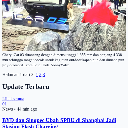
Chery iCar 03 dirancang dengan dimensi tinggi 1.855 mm dan panjang 4.338
mm sehingga sangat cocok untuk kegiatan outdoor kapan pun dan dimana pun
|sny-otomotif1.com|Foto: Dok. SonnyWibz
Halaman 1 dari 3:
1
2
3
Update Terbaru
Lihat semua
01
News
•
44 min ago
BYD dan Sinopec Ubah SPBU di Shanghai Jadi
Stasiun Flash Charging