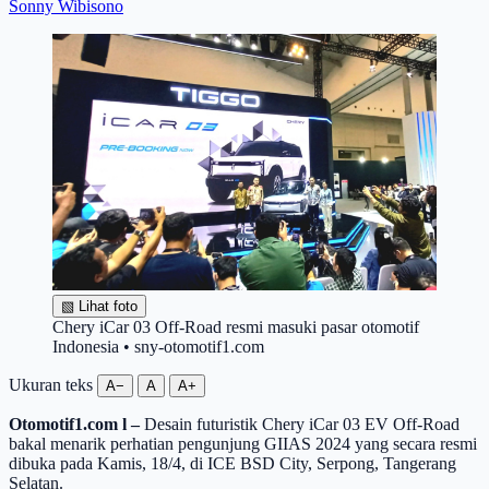
Sonny Wibisono
▧
Lihat foto
Chery iCar 03 Off-Road resmi masuki pasar otomotif
Indonesia • sny-otomotif1.com
Ukuran teks
A−
A
A+
Otomotif1.com l –
Desain futuristik Chery iCar 03 EV Off-Road
bakal menarik perhatian pengunjung GIIAS 2024 yang secara resmi
dibuka pada Kamis, 18/4, di ICE BSD City, Serpong, Tangerang
Selatan.